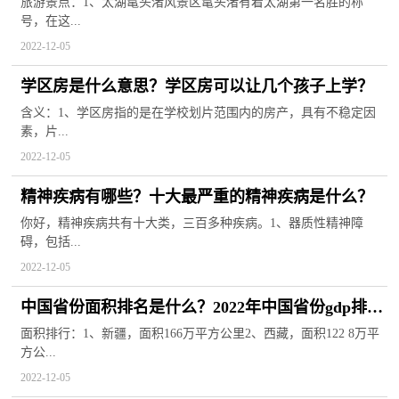
价
旅游景点：1、太湖鼋头渚风景区鼋头渚有着太湖第一名胜的称
号，在这...
2022-12-05
学区房是什么意思？学区房可以让几个孩子上学？
含义：1、学区房指的是在学校划片范围内的房产，具有不稳定因
素，片...
2022-12-05
精神疾病有哪些？十大最严重的精神疾病是什么？
你好，精神疾病共有十大类，三百多种疾病。1、器质性精神障
碍，包括...
2022-12-05
中国省份面积排名是什么？2022年中国省份gdp排行
榜
面积排行：1、新疆，面积166万平方公里2、西藏，面积122 8万平
方公...
2022-12-05