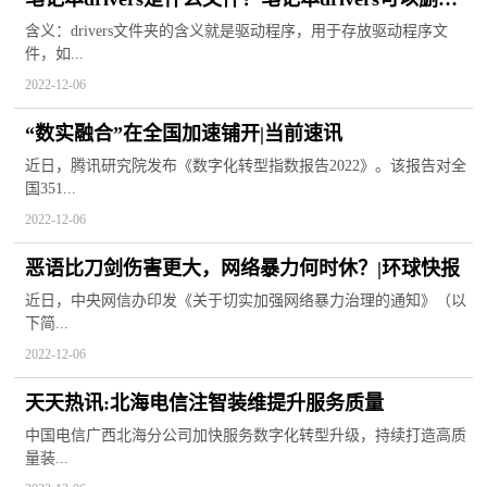
吗?
含义：drivers文件夹的含义就是驱动程序，用于存放驱动程序文
件，如...
2022-12-06
“数实融合”在全国加速铺开|当前速讯
近日，腾讯研究院发布《数字化转型指数报告2022》。该报告对全
国351...
2022-12-06
恶语比刀剑伤害更大，网络暴力何时休？|环球快报
近日，中央网信办印发《关于切实加强网络暴力治理的通知》（以
下简...
2022-12-06
天天热讯:北海电信注智装维提升服务质量
中国电信广西北海分公司加快服务数字化转型升级，持续打造高质
量装...