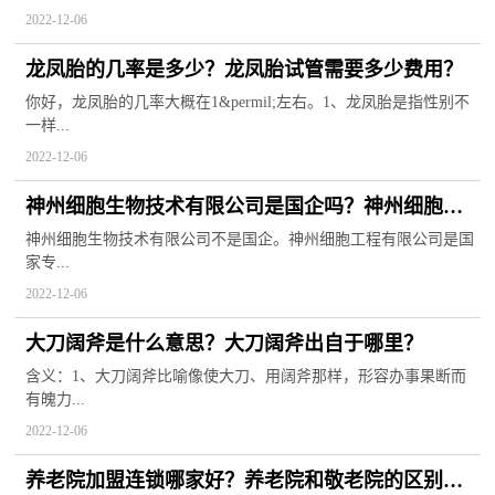
2022-12-06
龙凤胎的几率是多少？龙凤胎试管需要多少费用？
你好，龙凤胎的几率大概在1&permil;左右。1、龙凤胎是指性别不
一样...
2022-12-06
神州细胞生物技术有限公司是国企吗？神州细胞新
冠疫苗优缺点是什么？
神州细胞生物技术有限公司不是国企。神州细胞工程有限公司是国
家专...
2022-12-06
大刀阔斧是什么意思？大刀阔斧出自于哪里？
含义：1、大刀阔斧比喻像使大刀、用阔斧那样，形容办事果断而
有魄力...
2022-12-06
养老院加盟连锁哪家好？养老院和敬老院的区别是