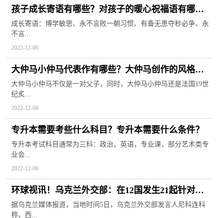
孩子成长寄语有哪些？对孩子的暖心祝福语有哪
些？
成长寄语：博学敏思、永不言败一朝习惯、有备无患夺秒必争、永
不言...
2022-12-06
大仲马小仲马代表作有哪些？大仲马创作的风格特
点是什么？
大仲马小仲马不仅是一对父子，同时，大仲马小仲马还是法国19世
纪炙...
2022-12-06
专升本需要考些什么科目？专升本需要什么条件？
专升本考试科目通常为三科：政治，英语，专业课，部分艺术类专
业会...
2022-12-06
环球视讯！乌克兰外交部：在12国发生21起针对乌
外交官威胁事件
据乌克兰媒体报道，当地时间5日，乌克兰外交部发言人尼科连科
称，西...