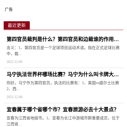
广告
最近更新
第四官员裁判是什么？第四官员和边裁谁的作用
大？
含义：1、第四官员是一个足球项目运动术语。指在正式足球比赛
中，裁...
2022-12-06
马宁执法世界杯哪场比赛？马宁为什么叫卡牌大
师？
你好，马宁作为第四官员，执法的比赛有：1、美国vs威尔士比赛
2、西...
2022-12-06
宜春属于哪个省哪个市？宜春旅游必去十大景点？
宜春为江西省地级市。1、宜春为长江中游城市群重要成员，位于
江西省...