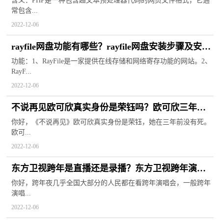
含义：PHP是一种包含超文本预处理器代码的网页文件格式，它通
常包含...
2022-12-06
rayfile网盘功能有哪些？rayfile网盘安装步骤及安装
注意事项
功能：1、RayFile是一家提供在线存储和网络寄存功能的网站。2、
RayF...
2022-12-06
不说再见欧可欣真实身份是荣钰吗？欧可欣三年前
发生了什么？
你好，《不说再见》欧可欣真实身份是荣钰，她在三年前没有死。
欧可...
2022-12-06
东方卫视跨年是直播还是录播？东方卫视跨年演唱
会2021-2022名单
你好，跨年夜几乎全国大部分的人民都在看跨年演唱会，一般跨年
演唱...
2022-12-06