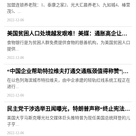
什么？
加盟连锁养老院：1、泰康之家2、光大汇晨养老3、九如城4、椿萱
茂5、...
2022-12-06
美国贫困人口处境越发艰难！美媒：通胀高企让食
物银行压力飙升_环球新资讯
食物银行是为贫困人群免费提供食物的慈善机构，为美国贫困人口
提供...
2022-12-06
“中国企业帮助特拉维夫打通交通瓶颈值得称赞”|环
球百事通
在以色列海滨城市特拉维夫，由中企承建的轻轨红线系统工程正在
进行...
2022-12-06
民主党干涉选举丑闻曝光，特朗普声称“终止宪法”
震动美国
美国大亨马斯克曝光社交媒体巨头推特曾为现任美国总统拜登的儿
子亨...
2022-12-06