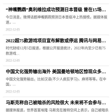
“神嘴鹦鹉”奥利维拉成功预测日本晋级 曾在15场比
赛中猜对12场
今日消息，微博话题神嘴鹦鹉预测日本晋级冲上热搜榜。据媒体报
道，...
2022-12-05
2022超75款游戏项目宣布解散或停运 腾讯与网易等
大厂占多数
时代财经12月5日报道，根据公开报道统计，2022年内至少已有75
款游戏...
2022-12-05
中国文化强势输出海外 美国曼哈顿地区惊现众多麻
将俱乐部
中国文化强势输出，比如汉语(不少人疯狂学习)、麻将等等。在中
国，...
2022-12-05
马斯克称自己被暗杀的风险很大 未来将不会参与任
何露天汽车游行
据媒体报道，世界首富埃隆·马斯克在推特空间上表示，自己被暗杀