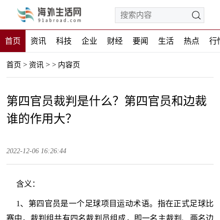
首页
资讯
科技
企业
财经
要闻
生活
热点
行
>
首页
>
资讯
>
内容页
第四官员裁判是什么？第四官员和边裁
谁的作用大？
2022-12-06 16:26:44
含义：
1、第四官员是一个足球项目运动术语。指在正式足球比
赛中，裁判组共有四名裁判员组成，即一名主裁判、两名边