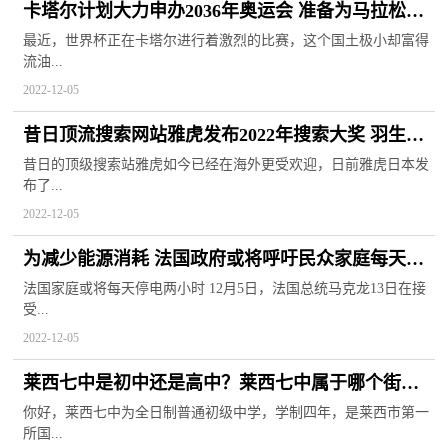
卡塔尔计划大力申办2036年奥运会 准备为马拉松比
赛打扫空调街道
最近，世界杯正在卡塔尔进行着激烈的比赛，这个国土极小却富得
流油...
2022-12-05
昔日顶流搜索网站雅虎发布2022年搜索大奖 羽生结
弦摘得榜首
昔日的顶级搜索站雅虎如今已经在海外更受欢迎，日前雅虎日本发
布了...
2022-12-05
为减少能源消耗 法国政府或将呼吁民众家庭每天停
电两小时
法国家庭或将每天停电两小时 12月5日，法国总统马克龙13日在接
受...
2022-12-05
莱西七中是初中还是高中？莱西七中属于哪个街
道？
你好，莱西七中为全日制普通初级中学，学制四年，是莱西市第一
所国...