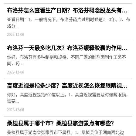
布洛芬怎么查看生产日期？布洛芬概念股龙头有哪
些？
查看日期：1、一般情况下，布洛芬药片过期时候是2—3年。2、布
洛芬...
2022-12-06
布洛芬一天最多吃几次？布洛芬缓释胶囊的作用与
功效？
你好，布洛芬有多种制剂和规格，不同厂家的制剂因制作工艺不
同，药...
2022-12-06
高度近视是指多少度？高度近视怎么恢复眼睛视
力？
你好，高度近视是指600度以上。1、高度近视需要及时佩戴眼镜，
需要...
2022-12-06
桑植县属于哪个市？桑植县旅游景点有哪些？
桑植县属于湖南省张家界市下属县。1、桑植县位于湖南西北边