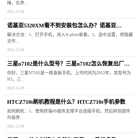
陲，东界...
2022-12-06
诺基亚5320XM看不到安装包怎么办？诺基亚
5320XM参数
解决方法：1、打开手机，进入X-plore查看。2、选中设置，将隐藏
文件...
2022-12-06
三星n7102是什么型号？三星n7102怎么恢复出厂设
置？
你好，三星N7102是一款直板手机，上市时间为2012年，其型号为
N7。三...
2022-12-06
HTCZ710t刷机教程是什么？HTCZ710t手机参数
如何刷机：1、使用终端4S服务支撑平台连接手机，然后转到固件
升级界...
2022-12-06