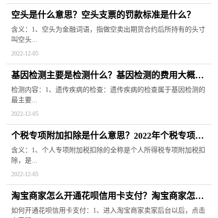
空头是什么意思？空头支票的罚款标准是什么？
含义：1、空头为金融词语，指做空卖出期货合约后所持有的头寸
叫空头...
2022-12-05
基因检测主要是检测什么？基因检测的费用大概是
多少钱？
检测内容：1、遗传疾病的检查：遗传疾病的检查属于基因检测的
最主要...
2022-12-05
个税专项附加扣除是什么意思？2022年个税专项附
加扣除标准
含义：1、个人专项附加税扣除的全称是个人所得税专项附加税扣
除，是...
2022-12-05
淘宝商家怎么开通花呗信用卡支付？淘宝商家怎么
退款给顾客？
如何开通花呗信用卡支付：1、进入淘宝商家卖家后台以后，点击