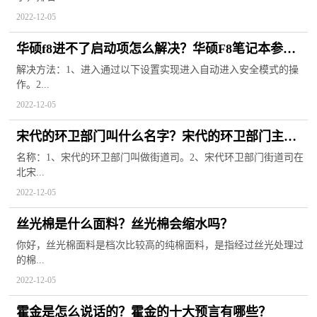
2022-12-05
华硕f8进不了启动项怎么解决？华硕F8笔记本参数
配置
解决方法：1、进入通过以下设置实现进入自动进入安全模式的操
作。2...
2022-12-05
宋代的环卫部门叫什么名字？宋代的环卫部门主要
职责有哪些？
名称：1、宋代的环卫部门叫做街道司。2、宋代环卫部门街道司在
北宋...
2022-12-05
丝光棉是什么面料？丝光棉会缩水吗？
你好，丝光棉面料是档次比较高的纯棉面料，是指经过丝光处理过
的棉...
2022-12-05
霍金是怎么说话的？霍金的十大预言有哪些？