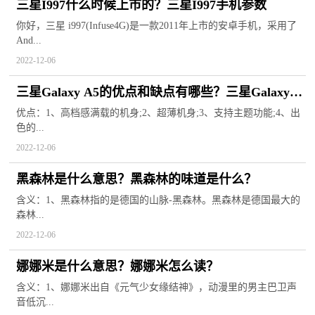
三星I997什么时候上市的？三星I997手机参数
你好，三星 i997(Infuse4G)是一款2011年上市的安卓手机，采用了
And...
2022-12-06
三星Galaxy A5的优点和缺点有哪些？三星Galaxy
A5手机参数配置
优点：1、高档感满载的机身;2、超薄机身;3、支持主题功能;4、出
色的...
2022-12-06
黑森林是什么意思？黑森林的味道是什么？
含义：1、黑森林指的是德国的山脉-黑森林。黑森林是德国最大的
森林...
2022-12-06
娜娜米是什么意思？娜娜米怎么读？
含义：1、娜娜米出自《元气少女缘结神》，动漫里的男主巴卫声
音低沉...