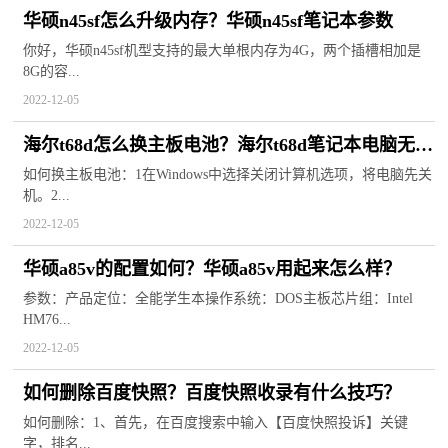
华硕n45sf怎么升级内存？华硕n45sf笔记本参数
你好，华硕n45sf机型支持的最大单根内存为4G，两个插槽相加是
8G的容...
2022-12-05
海尔t68d怎么换主板电池？海尔t68d笔记本电脑无法
启动怎么办？
如何换主板电池：1在Windows中选择关闭计算机选项，将电脑先关
机。2...
2022-12-05
华硕a85v的配置如何？华硕a85v用起来怎么样？
参数：产品定位：全能学生本操作系统：DOS主板芯片组：Intel
HM76...
2022-12-05
如何删除百度快照？百度快照收录有什么技巧？
如何删除：1、首先，在百度搜索中输入【百度快照投诉】关键
字，排名...