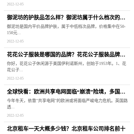
2022-12-05
御泥坊的护肤品怎么样？御泥坊属于什么档次的品
牌？
御泥坊是国内平价品牌护肤，属于中低档次品牌，价格集中在50-
150元...
2022-12-05
花花公子服装是哪国的品牌？花花公子服装品牌属
于什么档次？
你好，花花公子休闲源于美国伊利诺斯州，创始于1953年。1、花
花公子...
2022-12-05
全球快看：欧洲共享电网面临“崩溃”险境，多国计
划限制电力出口
今年冬天，依靠“共享电网”的欧洲或将面临严峻电力危机。英国路
透...
2022-12-05
北京租车一天大概多少钱？北京租车公司排名前十