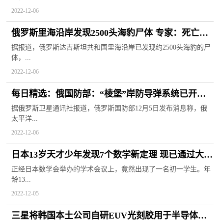
2022-12-06
俄罗斯里海沿岸发现2500头海豹尸体 专家：死亡数
量会继续攀升:焦点快播
据报道，俄罗斯达吉斯坦共和国里海沿岸已发现约2500头海豹的尸
体，...
2022-12-06
每日精选：俄国防部：“棱堡”岸防导弹系统已开始
在千岛群岛执行任务
据俄罗斯卫星通讯社报道，俄罗斯国防部12月5日发布消息称，俄
太平洋...
2022-12-06
日本13岁天才少年发现7个数学新定理 现已通过大学
生数学水平测试
正经日本数学会举办的学术会议上，竟然出现了一名初一学生。年
龄13...
2022-12-05
三星将韩国本土公司自研EUV光刻胶用于半导体线