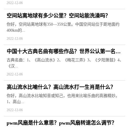
2022-12-06
空间站离地球有多少公里？空间站能洗澡吗？
你好，空间站离地球有350—359公里。中国空间站位于距地面约
400km的...
2022-12-06
中国十大古典名曲有哪些作品？世界公认第一名名
曲是什么？
古典名曲：1、《高山流水》2、《梅花三弄》3、《夕阳箫鼓》4、
《汉...
2022-12-06
高山流水比喻什么？高山流水打一生肖是什么？
你好，高山流水比喻知音或知己，也用来比喻乐曲的高雅精妙。
1、高山...
2022-12-06
pwm风扇是什么意思？pwm风扇转速怎么调节？