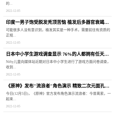
的...
2022-12-05
印度一男子饱受脱发秃顶苦恼 植发后多器官衰竭导
致其不幸死亡
可能很多人没有意识到，植发其实是一种手术，需要前往有资质的
正规...
2022-12-05
日本中小学生游戏调查显示 76%的人都拥有任天堂
Switch
Nifty儿童向媒体站近期对日本中小学生进行了游戏方面问卷调查，
收到...
2022-12-05
《原神》发布"流浪者"角色演示 精致二次元面孔引
得玩家纷纷打call
今日(12月5日)，《原神》官方发布角色演示流浪者：今昔离索，一
起来...
2022-12-05