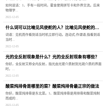
如何说话：1、手有一段时间，霍金使用拼写卡和外界交流。后来
物理学...
2022-12-05
什么词可以比喻见风使舵的人？比喻见风使舵的人
是什么动物？
词语：见机而作看到适当时机立即行动。连动式;作谓语;指看到适
当时...
2022-12-05
光的全反射现象是什么？光的全反射现象有哪些？
你好，全反射又称全内反射，指光由光密介质射到光疏介质的界面
时，...
2022-12-05
酸菜炖排骨是哪里的菜？酸菜炖排骨最正宗的做法
你好，酸菜炖排骨是东北菜。1、酸菜炖排骨是用排骨和酸菜炖制
而成的...
2022-12-05