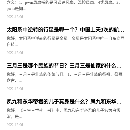
含义：1、pwm风扇指的是可调速风扇、温控风扇、4线风扇。2、
pwm是拥...
2022-12-06
太阳系中逆转的行星是哪一个？中国上天3次的航天
员是谁？
你好，太阳系中逆转的行星是金星。金星是太阳系中唯一自东向西
自转...
2022-12-06
三月三是哪个民族的节日？三月三是仙家的什么节
日？
你好，三月三是壮族的传统节日。1、三月三是壮族的祭祖、祭拜
盘古、...
2022-12-06
凤九和东华帝君的儿子真身是什么？凤九和东华的
结局番外是什么？
你好，《三生三世枕上书》中，凤九和东华帝君的儿子名为白滚
滚，是...
2022-12-06