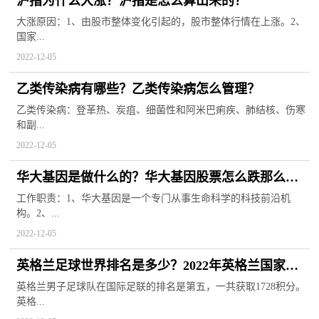
沪指为什么大涨？沪指是怎么算出来的？
大涨原因：1、由股市整体变化引起的，股市整体行情在上涨。2、
国家...
2022-12-05
乙类传染病有哪些？乙类传染病怎么管理？
乙类传染病：登革热、炭疽、细菌性和阿米巴痢疾、肺结核、伤寒
和副...
2022-12-05
华大基因是做什么的？华大基因股票怎么跌那么厉
害？
工作职责：1、华大基因是一个专门从事生命科学的科技前沿机
构。2、...
2022-12-05
英格兰足球世界排名是多少？2022年英格兰国家队
队员名单有哪些？
英格兰男子足球队在国际足联的排名是第五，一共获取1728积分。
英格...