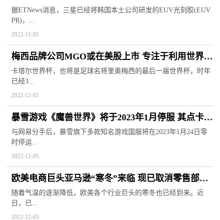
打破日本垄断局面
据ETNews消息，三星已经将韩国本土公司研发的EUV光刻胶(EUV
PR)，...
2022-12-05
梅西品牌公司MGO或在美股上市 专注于利用世界级
运动员的名气
卡塔尔世界杯，也将是足球名将里奥梅西的最后一届世界杯，时年
已经3...
2022-12-05
暴雪游戏《魔兽世界》将于2023年1月停服 其点卡价
格飞速上涨
与网易分手后，暴雪旗下多款知名游戏国服将在2023年1月24日零
时停运...
2022-12-05
欧美电商巨头亚马逊“寒冬”来临 现已取消零售部门
大量新人offer
随着气温的逐渐降低，欧美各个行业巨头的寒冬也已经到来。近
日，已...
2022-12-05