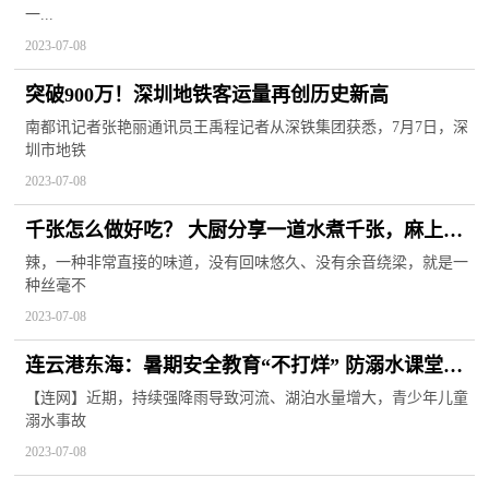
一...
2023-07-08
突破900万！深圳地铁客运量再创历史新高
南都讯记者张艳丽通讯员王禹程记者从深铁集团获悉，7月7日，深
圳市地铁
2023-07-08
千张怎么做好吃？ 大厨分享一道水煮千张，麻上头
辣上瘾，吃的酣畅淋漓，汤干盆净
辣，一种非常直接的味道，没有回味悠久、没有余音绕梁，就是一
种丝毫不
2023-07-08
连云港东海：暑期安全教育“不打烊” 防溺水课堂搬
到水库边
【连网】近期，持续强降雨导致河流、湖泊水量增大，青少年儿童
溺水事故
2023-07-08