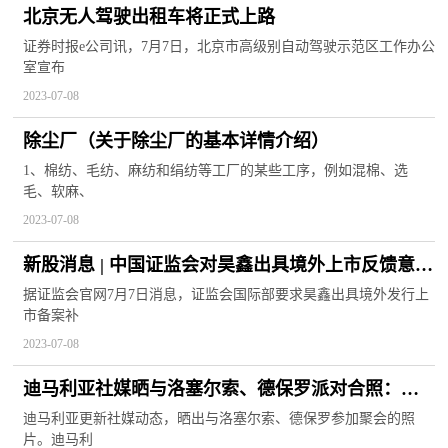
北京无人驾驶出租车将正式上路
证券时报e公司讯，7月7日，北京市高级别自动驾驶示范区工作办公
室宣布
2023-07-08
除尘厂（关于除尘厂的基本详情介绍）
1、棉纺、毛纺、麻纺和绢纺等工厂的某些工序，例如混棉、选
毛、软麻、
2023-07-08
新股消息 | 中国证监会对昊鑫出具境外上市反馈意见
要求说明股权架构的合规性
据证监会官网7月7日消息，证监会国际部要求昊鑫出具境外发行上
市备案补
2023-07-08
迪马利亚社媒晒与洛塞尔索、德保罗派对合照：太
爱你们了
迪马利亚更新社媒动态，晒出与洛塞尔索、德保罗参加聚会的照
片。迪马利