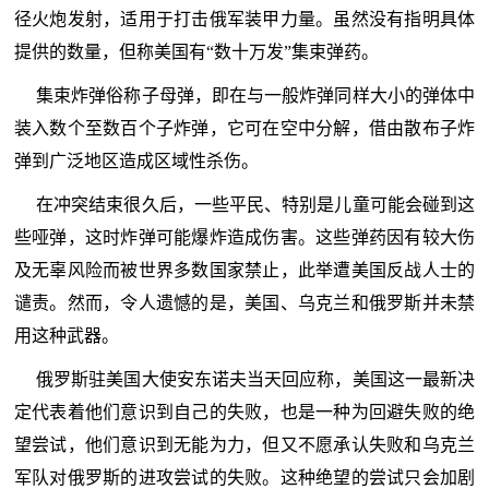
径火炮发射，适用于打击俄军装甲力量。虽然没有指明具体
提供的数量，但称美国有“数十万发”集束弹药。
集束炸弹俗称子母弹，即在与一般炸弹同样大小的弹体中
装入数个至数百个子炸弹，它可在空中分解，借由散布子炸
弹到广泛地区造成区域性杀伤。
在冲突结束很久后，一些平民、特别是儿童可能会碰到这
些哑弹，这时炸弹可能爆炸造成伤害。这些弹药因有较大伤
及无辜风险而被世界多数国家禁止，此举遭美国反战人士的
谴责。然而，令人遗憾的是，美国、乌克兰和俄罗斯并未禁
用这种武器。
俄罗斯驻美国大使安东诺夫当天回应称，美国这一最新决
定代表着他们意识到自己的失败，也是一种为回避失败的绝
望尝试，他们意识到无能为力，但又不愿承认失败和乌克兰
军队对俄罗斯的进攻尝试的失败。这种绝望的尝试只会加剧