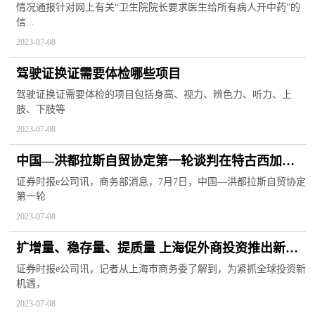
药”：涉事院长已被停职
情况通报针对网上有关“卫生院院长要求医生给所有病人开中药”的
信...
2023-07-08
驾驶证换证需要体检哪些项目
驾驶证换证需要体检的项目包括身高、视力、辨色力、听力、上
肢、下肢等
2023-07-08
中国—洪都拉斯自贸协定第一轮谈判在特古西加尔
巴举行
证券时报e公司讯，商务部消息，7月7日，中国—洪都拉斯自贸协定
第一轮
2023-07-08
扩增量、稳存量、提质量 上海促外商投资推出新计
划
证券时报e公司讯，记者从上海市商务委了解到，为紧抓全球投资新
机遇，
2023-07-08