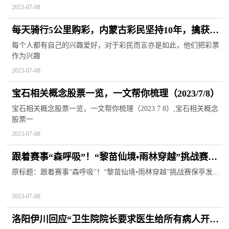
2023-07-08
每天骑行5公里购彩，内蒙古彩民坚持10年，擒获大
乐透奖金1000万
每个人都有自己的兴趣爱好，对于彩民而言亦是如此，他们把彩票
作为兴趣
2023-07-08
宝石相关概念股票一览，一文帮你梳理（2023/7/8）
宝石相关概念股票一览，一文帮你梳理（2023 7 8）,宝石相关概念
股票一
2023-07-08
跟着赛事“森呼吸”！“黎苗仙境•雨林穿越”挑战赛保
亭发车
原标题：跟着赛事“森呼吸”！“黎苗仙境•雨林穿越”挑战赛保亭发...
2023-07-08
洛阳伊川回应“卫生院院长要求医生给所有病人开中