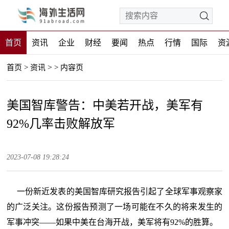
首页
资讯
企业
财经
要闻
热点
行情
国际
资
>
首页
>
资讯
>
内容页
美国智库警告：中美若开战，美军有
92%几率击败解放军
2023-07-08 19:28:24
一份新近发表的美国智库研究报告引起了全球军事观察家
的广泛关注。这份报告预测了一场可能在不久的将来发生的
军事冲突——如果中美在台海开战，美军将有92%的胜算。