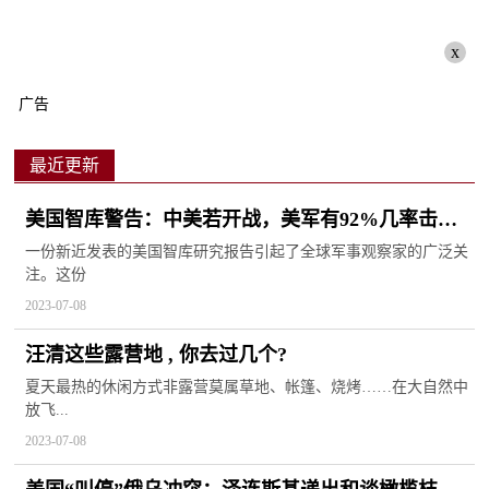
x
广告
最近更新
美国智库警告：中美若开战，美军有92%几率击败
解放军
一份新近发表的美国智库研究报告引起了全球军事观察家的广泛关
注。这份
2023-07-08
汪清这些露营地 , 你去过几个?
夏天最热的休闲方式非露营莫属草地、帐篷、烧烤……在大自然中
放飞...
2023-07-08