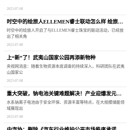
2023-07-08
时空中的绘旅人ELLEMEN睿士联动怎么样 绘旅人
ellemen联动海报一览
时空中的绘旅人开启了与ELLEMEN睿士珠宝的联动活动，已经放
出了相关角
2023-07-08
上“新”了！武夷山国家公园再添新物种
央视网消息：随着生物资源本底调查的持续深入，科研团队在武夷
山国家公
2023-07-08
重大突破，钠电池关键难题解决！产业迎爆发元
年，这些公司投产进度曝光，北上资金加码4股超亿
水系钠离子电池由于安全环保、资源丰富等特点，在大规模储能领
域展现出
元
2023-07-08
中汽协：删除《汽车行业维护公平市场秩序承诺