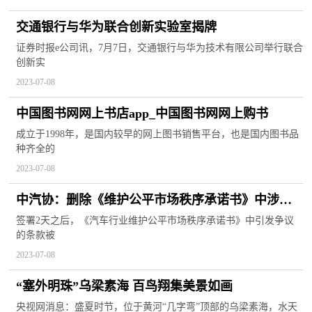
交通银行与华为联合创新实验室揭牌
证券时报e公司讯，7月7日，交通银行与华为技术有限公司举行联合
创新实
2023-07-08
中国图书网网上书店app_中国图书网网上购书
成立于1998年，是国内较早的网上图书销售平台，也是国内图书品
种齐全的
2023-07-08
中汽协：删除《维护公平市场秩序承诺书》中涉价
格表述，有违反垄断法精神
签署2天之后，《汽车行业维护公平市场秩序承诺书》中引发争议
的条款被
2023-07-08
“塞外明珠”乌梁素海 百鸟翔集美景如画
央视网消息：盛夏时节，位于黄河“几字弯”顶部的乌梁素海，水天