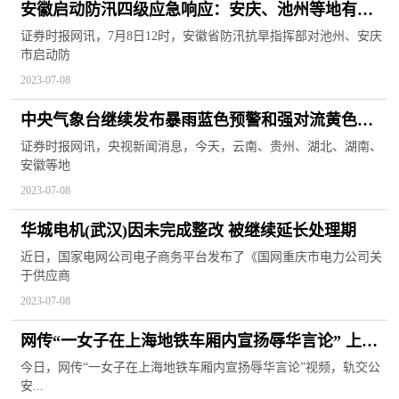
安徽启动防汛四级应急响应：安庆、池州等地有暴
雨或大暴雨
证券时报网讯，7月8日12时，安徽省防汛抗旱指挥部对池州、安庆
市启动防
2023-07-08
中央气象台继续发布暴雨蓝色预警和强对流黄色预
警
证券时报网讯，央视新闻消息，今天，云南、贵州、湖北、湖南、
安徽等地
2023-07-08
华城电机(武汉)因未完成整改 被继续延长处理期
近日，国家电网公司电子商务平台发布了《国网重庆市电力公司关
于供应商
2023-07-08
网传“一女子在上海地铁车厢内宣扬辱华言论” 上海
轨交公安通报
今日，网传“一女子在上海地铁车厢内宣扬辱华言论”视频，轨交公
安...