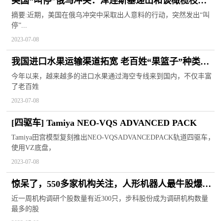
美国“叫停”俄乌冲突：泽连斯基递出和谈橄榄枝，
日本成最大输家
摘要:近期，美国在俄乌冲突中采取出人意料的行动，突然发出“叫
停”...
2023-07-08
我国进口水果运输渠道拓宽 老百姓“果篮子”种类多
样
今年以来，越来越多的进口水果通过海空专线来到国内，不仅丰富
了老百姓
2023-07-08
[四驱车] Tamiya NEO-VQS ADVANCED PACK
Tamiya田宫模型复刻推出NEO-VQSADVANCEDPACK轨道四驱车，
使用VZ底盘，
2023-07-08
惊呆了，550多家机构关注，人形机器人最牛股爆
热！这些优质高成长股被盯上
近一周机构调研个股数量有近300只，步科股份成为调研机构数量
最多的股