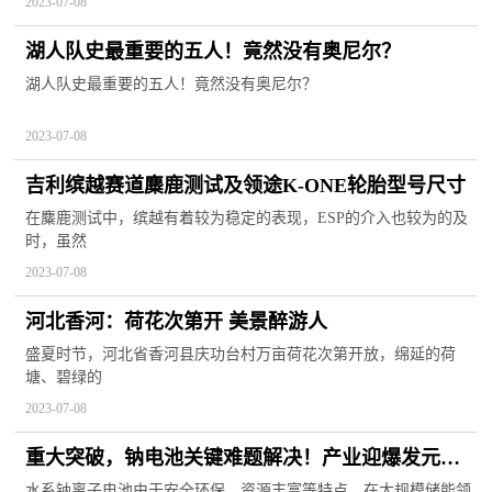
2023-07-08
湖人队史最重要的五人！竟然没有奥尼尔？
湖人队史最重要的五人！竟然没有奥尼尔？
2023-07-08
吉利缤越赛道麋鹿测试及领途K-ONE轮胎型号尺寸
在麋鹿测试中，缤越有着较为稳定的表现，ESP的介入也较为的及
时，虽然
2023-07-08
河北香河：荷花次第开 美景醉游人
盛夏时节，河北省香河县庆功台村万亩荷花次第开放，绵延的荷
塘、碧绿的
2023-07-08
重大突破，钠电池关键难题解决！产业迎爆发元
年，这些公司投产进度曝光，北上资金加码4股超亿
水系钠离子电池由于安全环保、资源丰富等特点，在大规模储能领