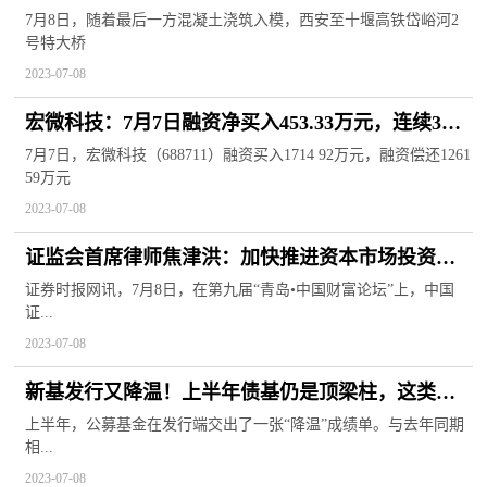
7月8日，随着最后一方混凝土浇筑入模，西安至十堰高铁岱峪河2
号特大桥
2023-07-08
宏微科技：7月7日融资净买入453.33万元，连续3日
累计净买入1133.6万元
7月7日，宏微科技（688711）融资买入1714 92万元，融资偿还1261
59万元
2023-07-08
证监会首席律师焦津洪：加快推进资本市场投资端
的改革十分紧迫
证券时报网讯，7月8日，在第九届“青岛•中国财富论坛”上，中国
证...
2023-07-08
新基发行又降温！上半年债基仍是顶梁柱，这类基
金分化明显
上半年，公募基金在发行端交出了一张“降温”成绩单。与去年同期
相...
2023-07-08