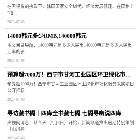
政策倒行逆施
在尹锡悦的执政下，韩国国家安全堪忧、经济发展低迷、在国格上
“抬...
2023-07-08
14000韩元多少RMB,140000韩元
本文目录导航：14000韩元是多少人民币140000韩元是多少人民币
汇率的影
2023-07-08
预算超7000万！西宁市甘河工业园区环卫绿化市场
化服务采购项目公开招标！
预算超7000万！西宁市甘河工业园区环卫绿化市场化服务采购项目
公开招标
2023-07-08
寻访藏书阁｜四库全书藏七阁 七阁寻幽说四库
央视网消息：从今天（7月8日）开始，新闻频道推出暑期特别策划
《山川神
2023-07-08