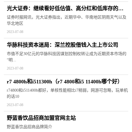
光大证券：继续看好低估值、高分红和低库存的消
费品标的
证券时报网讯，光大证券指出，近期华中、华南地区阴雨天气以及
华北地区
2023-07-08
华脉科技资本迷局：深兰控股借钱入主上市公司
市值不足30亿元的华脉科技因谋划控制权转让成为近期资本市场的
“明...
2023-07-08
r7 4800h和i511300h（r7 4800和i5 11400h哪个好）
r74800和i511400h都好，单核性能相比i7稍弱，网游可忽略，玩单机
的话10
2023-07-08
野蓝香饮品招商加盟官网主站
野蓝香饮品招商品牌简介