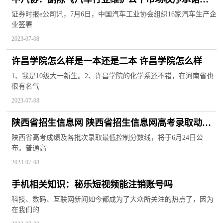
书》中表意不当条款
证券时报e公司讯，7月6日，中国汽车工业协会组织16家汽车生产企
业签署
2023-07-08
许昌学院怎么样是一本还是二本 许昌学院怎么样
1、我是10级大一新生。2、许昌学院的化学系还不错，在河南省也
很有名气
2023-07-08
陕西省招生信息网 陕西省招生信息网高考录取动态
查询
陕西省高考成绩及各批次录取最低控制分数线，将于6月24日公
布。普通高
2023-07-08
手机相关知识：秘乐短视频能注销账号吗
科技、数码、互联网新闻如今都成为了大众所关注的热点了，因为
在我们的