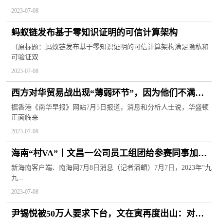
2023-07-08
蚂蚁链发布基于零知识证明的可信计算架构
（原标题：蚂蚁链发布基于零知识证明的可信计算架构满足隐私和
可验证双
2023-07-08
西方对华贸易战出现“薄弱环节”，因为他们不满
——
据香港《南华早报》网站7月5日报道，消息和分析人士说，华盛顿
正面临来
2023-07-08
海南“村VA”丨文昌一公司员工组团给参赛同事加油
打气
新海南客户端、南海网7月8日消息（记者潘頔）7月7日，2023年“九
九...
2023-07-08
尹锡悦被50万人要求下台，文在寅再度出山：对朝