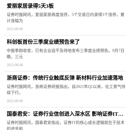
爱丽家居录得5天3板
证券时报网讯，爱丽家居再度涨停，5个交易日内录得3个涨停，累
计涨幅为
2023-09-08
科创板首份三季度业绩预告来了
中报季刚收官，已有企业迫不及待地发布三季度业绩预告。9月7日
晚，三元
2023-09-08
浙商证券：传统行业触底反弹 新材料行业加速落地
证券时报网讯，浙商证券研报指出，自2021年Q1以来，化工景气持
续下行，
2023-09-08
国泰君安：证券行业信创进入深水区 影响证券IT竞
争格局
证券时报网讯，国泰君安指出，证券IT的核心成长逻辑就在于技术
的进步和