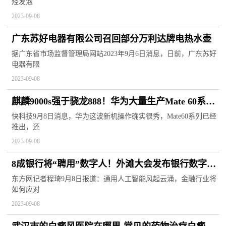
烃发泡
2023-09-08
广东苏好电器有限公司召回部分万利达牌电热水壶
据广东省市场监督管理局网站2023年9月6日消息，日前，广东苏好
电器有限
2023-09-08
麒麟9000s强于骁龙888！华为大量生产Mate 60系
列、X5：芯片下单千万级
快科技9月8日消息，华为这波新机操作确实很秀，Mate60系列已经
推出，还
2023-09-08
8成银行将“聘用”数字人！外滩大会发布银行数字科
技五大趋势，3个与AI有关
东方网记者程琦9月8日报道：通用人工智能风起云涌，金融行业将
如何应对
2023-09-08