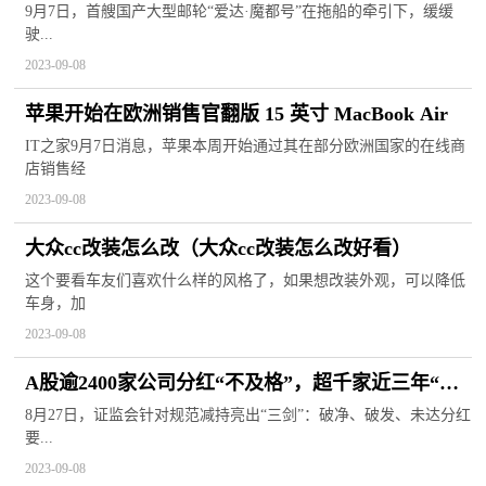
程
9月7日，首艘国产大型邮轮“爱达·魔都号”在拖船的牵引下，缓缓
驶...
2023-09-08
苹果开始在欧洲销售官翻版 15 英寸 MacBook Air
IT之家9月7日消息，苹果本周开始通过其在部分欧洲国家的在线商
店销售经
2023-09-08
大众cc改装怎么改（大众cc改装怎么改好看）
这个要看车友们喜欢什么样的风格了，如果想改装外观，可以降低
车身，加
2023-09-08
A股逾2400家公司分红“不及格”，超千家近三年“一
毛不拔”
8月27日，证监会针对规范减持亮出“三剑”：破净、破发、未达分红
要...
2023-09-08