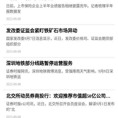
日前，上市保险企业上半年业绩报告相继披露完毕。记者梳理半年
报数据发
2023-09-08
发改委证监会紧盯铁矿石市场异动
国家发改委9月7日消息显示，近日，发改委价格司、证监会期货部
组织部分
2023-09-08
深圳地铁部分线路暂停运营服务
证券时报网讯，深圳地铁微博消息，受强降雨天气影响，9月8日深
圳地铁运
2023-09-08
北交所动员券商投行：欢迎推荐市值超50亿公司上
市
证券时报e公司讯，近日，北交所召开会员座谈会，解读9月1日发布
的“北
2023-09-08