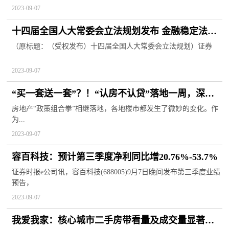
2023-09-07
十四届全国人大常委会立法规划发布 金融稳定法已
提请审议
（原标题：（受权发布）十四届全国人大常委会立法规划）证券
2023-09-07
“买一套送一套”？！“认房不认贷”落地一周，深圳
新房花式促销不断…
房地产“政策组合拳”相继落地，各地楼市都发生了微妙的变化。作
为...
2023-09-07
容百科技：预计第三季度净利同比增20.76%-53.7%
证券时报e公司讯，容百科技(688005)9月7日晚间发布第三季度业绩
预告，
2023-09-07
我爱我家：核心城市二手房带看量及成交量显著增