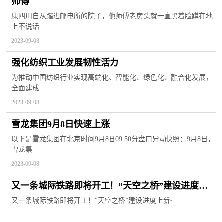
师傅
康四川自从踏进邮电所的院子，他师傅老房头就一直黑着脸蹲在地
上不说话
2023-09-08
强化纺织工业发展韧性活力
为推动中国纺织行业实现高端化、智能化、绿色化、融合化发展，
全面建成
2023-09-08
雪龙集团9月8日快速上涨
以下是雪龙集团在北京时间9月8日09:50分盘口异动快照：9月8日，
雪龙集
2023-09-08
又一条城际铁路即将开工！“天空之桥”建设进度上
新~
又一条城际铁路即将开工！“天空之桥”建设进度上新~