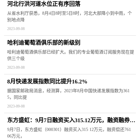
河北行洪河道水位正有序回落
从省水利厅获悉，8月4日8时至5日8时，河北大部降小到中雨，个
别地点降
2023-09-08
哈利迪葡萄酒俱乐部的新级别
哈利迪葡萄酒俱乐部已经扩大。我们的专业葡萄酒订阅服务现在提
供三个级
2023-09-08
8月快递发展指数同比提升16.2%
据国家邮政局消息，经测算，2023年8月中国快递发展指数为361
5，同比提
2023-09-08
东方盛虹：9月7日融资买入315.12万元，融资融券余
额21.44亿元
9月7日，东方盛虹（000301）融资买入315 12万元，融资偿还761
06万元，