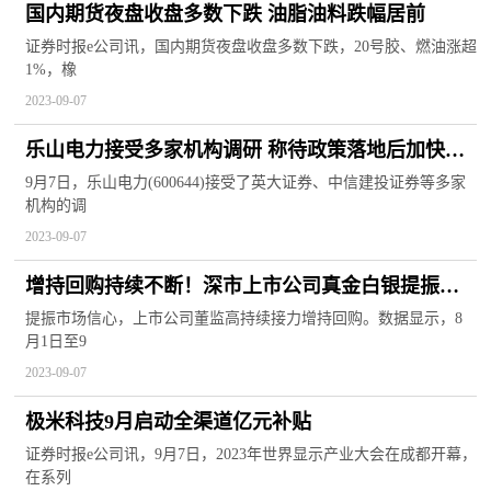
国内期货夜盘收盘多数下跌 油脂油料跌幅居前
证券时报e公司讯，国内期货夜盘收盘多数下跌，20号胶、燃油涨超
1%，橡
2023-09-07
乐山电力接受多家机构调研 称待政策落地后加快投
建储能项目
9月7日，乐山电力(600644)接受了英大证券、中信建投证券等多家
机构的调
2023-09-07
增持回购持续不断！深市上市公司真金白银提振市
场信心
提振市场信心，上市公司董监高持续接力增持回购。数据显示，8
月1日至9
2023-09-07
极米科技9月启动全渠道亿元补贴
证券时报e公司讯，9月7日，2023年世界显示产业大会在成都开幕，
在系列