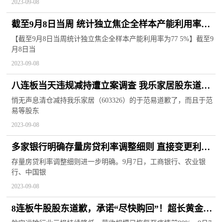
2023-09-08
截至9月8日当周 统计独立焦企全样本产能利用率为
77.5%
【截至9月8日当周统计独立焦企全样本产能利用率为77 5%】截至9
月8日当
2023-09-08
八连板当天违规减持遭立案调查 我乐家居股东道歉
承诺“购回”
悄无声息清仓减持我乐家居（603326）的于范易道歉了，而且于范
易等股东
2023-09-08
多家银行明确存量房贷利率调整细则 直接变更利率
或成主流方式
存量房贷利率调整细则进一步明确。9月7日，工商银行、农业银
行、中国银
2023-09-08
8连板牛股股东道歉，承诺“尽快购回”！超长黄金周