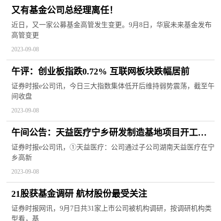
又有基金公司总经理离任！
近日，又一家公募基金高管发生变更。9月8日，华宸未来基金发布
高管变更
2023-09-08
午评：创业板指跌0.72% 互联网板块跌幅居前
证券时报e公司讯，今日三大指数集体低开后维持弱势震荡，截至午
间收盘
2023-09-08
午间公告：天益医疗宁乡研发制造基地项目开工奠
基
证券时报e公司讯，①天益医疗：公司通过子公司湖南天益医疗在宁
乡高新
2023-09-08
21股获基金调研 航材股份最受关注
证券时报网讯，9月7日共31家上市公司被机构调研，按调研机构类
型看，基