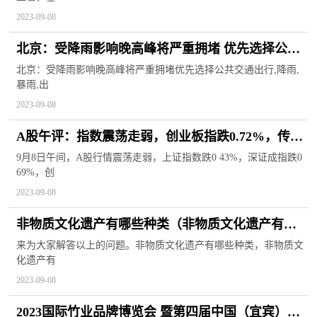
2023-09-08
北京：受降雨影响晚高峰将严重拥堵 优先选择公共
交通出行
北京：受降雨影响晚高峰将严重拥堵优先选择公共交通出行,降雨,
暴雨,出
2023-09-08
A股午评：指数震荡走弱，创业板指跌0.72%，传媒
游戏等板块下挫，光刻胶 卫星导航等概念股拉升
9月8日午间，A股行情震荡走弱，上证指数跌0 43%，深证成指跌0
69%，创
2023-09-08
非物质文化遗产有哪些种类（非物质文化遗产有哪
些）
来为大家解答以上的问题。非物质文化遗产有哪些种类，非物质文
化遗产有
2023-09-08
2023国际竹业品牌博览会 暨第四届中国（宜宾）国