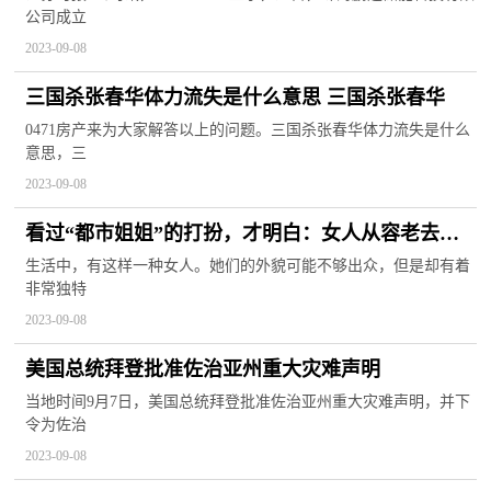
公司成立
2023-09-08
三国杀张春华体力流失是什么意思 三国杀张春华
0471房产来为大家解答以上的问题。三国杀张春华体力流失是什么
意思，三
2023-09-08
看过“都市姐姐”的打扮，才明白：女人从容老去，
比装嫩更迷人！
生活中，有这样一种女人。她们的外貌可能不够出众，但是却有着
非常独特
2023-09-08
美国总统拜登批准佐治亚州重大灾难声明
当地时间9月7日，美国总统拜登批准佐治亚州重大灾难声明，并下
令为佐治
2023-09-08