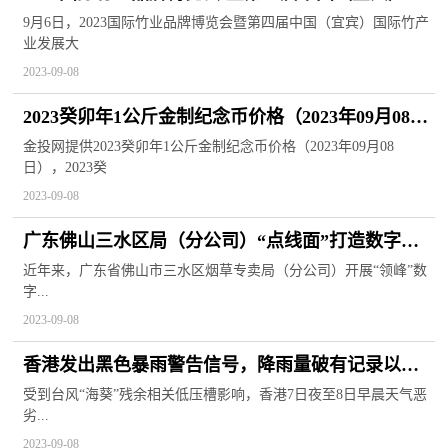
际竹产业发展大会在四川宜宾开幕
9月6日，2023国际竹业品牌博览会暨第四届中国（宜宾）国际竹产
业发展大
2023-09-08
2023癸卯年1公斤金制纪念币价格（2023年09月08
日）
金投网提供2023癸卯年1公斤金制纪念币价格（2023年09月08
日），2023癸
2023-09-08
广东佛山三水区局（分公司）“点线面”打造数字技
能人才矩阵
近年来，广东省佛山市三水区烟草专卖局（分公司）开展“领峰”数
字...
2023-09-08
香港发出黑色暴雨警告信号，降雨量破有记录以来
最高纪录
受到台风“海葵”残余相关低压槽影响，香港7日夜至8日早晨天气恶
劣...
2023-09-08