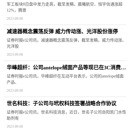
军工板块8日盘中发力走高，截至发稿，晨曦航空、恒宇信通涨超
12%，腾景
2023-09-08
减速器概念震荡反弹 威力传动涨、光洋股份涨停
证券时报e公司讯，减速器概念震荡反弹，截至发稿，威力传动涨、
光洋股
2023-09-08
华峰超纤：公司antelope绒面产品等现已在3C消费电
子行业龙头客户得以应用
证券时报e公司讯，华峰超纤在互动平台表示，公司的antelope绒面
产品、
2023-09-08
世名科技：子公司与玳权科技签署战略合作协议
证券时报e公司讯，世名科技消息，近日，世名子公司岳阳凯门水性
助剂有
2023-09-08