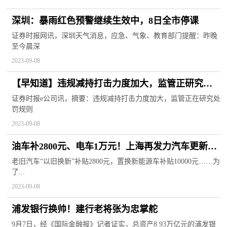
深圳：暴雨红色预警继续生效中，8日全市停课
证券时报网讯，深圳天气消息，应急、气象、教育部门提醒：昨晚
至今晨深
2023-09-08
【早知道】违规减持打击力度加大，监管正研究处
罚规则“痛感不强”问题；上海出台住房公积金支持
证券时报e公司讯，摘要：违规减持打击力度加大，监管正在研究处
罚规则
城市更新政策
2023-09-08
油车补2800元、电车1万元！上海再发力汽车更新消
费
老旧汽车“以旧换新”补贴2800元，置换新能源车补贴10000元……为
了...
2023-09-08
浦发银行换帅！建行老将张为忠掌舵
9月7日，经《国际金融报》记者证实，总资产8 93万亿元的浦发银