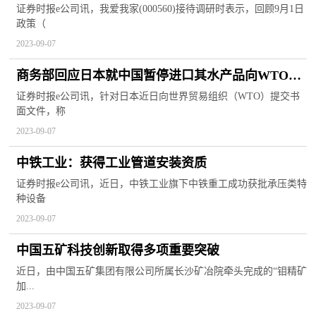
长
证券时报e公司讯，我爱我家(000560)接待调研时表示，回顾9月1日
政策（
2023-09-07
商务部回应日本就中国暂停进口其水产品向WTO提
交书面文件
证券时报e公司讯，针对日本近日向世界贸易组织（WTO）提交书
面文件，称
2023-09-07
中铁工业：获得工业管道安装资质
证券时报e公司讯，近日，中铁工业旗下中铁重工成功获批承压类特
种设备
2023-09-07
中国五矿科技创新取得多项重要突破
近日，由中国五矿集团有限公司所属长沙矿冶院牵头完成的“钼精矿
加...
2023-09-07