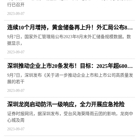
行已召开
2023-09-07
连续10个月增持，黄金储备再上升！外汇局公布8月
最新数据，来看解读…
9月7日，国家外汇管理局公布2023年8月末外汇储备规模数据。数
据显示，
2023-09-07
深圳推动企业上市20条发布！目标：2025年超600
家！
9月7日，深圳发布《关于进一步推动企业上市和上市公司高质量发
展的若干
2023-09-07
深圳龙岗启动防汛一级响应，全力开展应急抢险
证券时报网讯，据深圳发布，受台风海葵降雨云团的影响，龙岗中
心城及周
2023-09-07