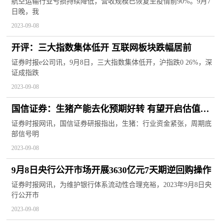
来袭，航空运输业回暖，机构预测这些股业绩大幅
航空运输行业亏损持续降低，营收规模已恢复至疫情前90%。9月7
日晚，我
增长
2023-09-08
开评：三大指数集体低开 互联网板块跌幅居前
证券时报e公司讯，9月8日，三大指数集体低开，沪指跌0 26%，深
证成指跌
2023-09-08
国信证券：生猪产能去化预期好转 有望开启估值修
复
证券时报网讯，国信证券研报指出，生猪：行业资金紧张，周期底
部信号明
2023-09-08
9月8日央行公开市场开展3630亿元7天期逆回购操作
证券时报网讯，为维护银行体系流动性合理充裕，2023年9月8日央
行公开市
2023-09-08