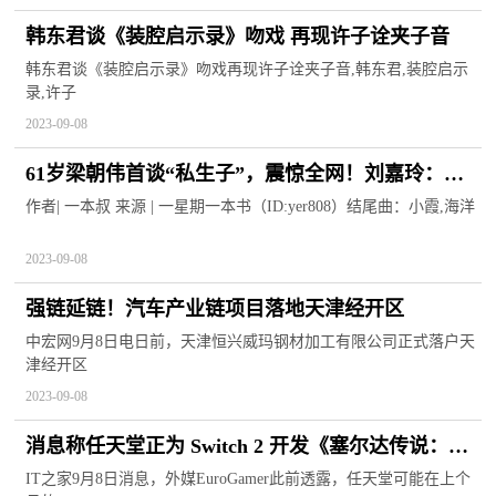
韩东君谈《装腔启示录》吻戏 再现许子诠夹子音
韩东君谈《装腔启示录》吻戏再现许子诠夹子音,韩东君,装腔启示
录,许子
2023-09-08
61岁梁朝伟首谈“私生子”，震惊全网！刘嘉玲：从
没想过会有这一天……
作者| 一本叔 来源 | 一星期一本书（ID:yer808）结尾曲：小霞,海洋
2023-09-08
强链延链！汽车产业链项目落地天津经开区
中宏网9月8日电日前，天津恒兴威玛钢材加工有限公司正式落户天
津经开区
2023-09-08
消息称任天堂正为 Switch 2 开发《塞尔达传说：旷
野之息》增强版
IT之家9月8日消息，外媒EuroGamer此前透露，任天堂可能在上个