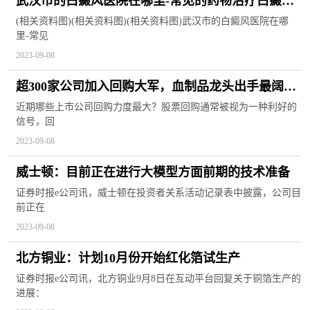
武汉市的白癜风医院在哪里-常见的药物治疗白癜风
的方法有什么
(相关资料图)(相关资料图)(相关资料图)武汉市的白癜风医院在哪
里-常见
2023-09-08
超300家公司加入回购大军，血制品龙头出手最阔！
两路资金潜伏这些股
近期哪些上市公司回购力度最大？股票回购通常被视为一种利好的
信号，回
2023-09-08
威士顿：目前正在进行大模型方面前期的技术准备
证券时报e公司讯，威士顿在投资者关系活动记录表中披露，公司目
前正在
2023-09-08
北方铜业：计划10月份开始红化箔试生产
证券时报e公司讯，北方铜业9月8日在互动平台回复关于铜箔生产的
进展：