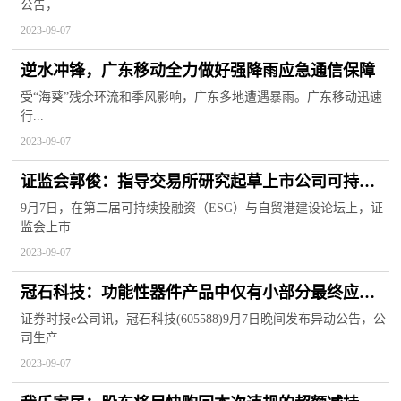
公告，
2023-09-07
逆水冲锋，广东移动全力做好强降雨应急通信保障
受“海葵”残余环流和季风影响，广东多地遭遇暴雨。广东移动迅速
行...
2023-09-07
证监会郭俊：指导交易所研究起草上市公司可持续
发展披露指引
9月7日，在第二届可持续投融资（ESG）与自贸港建设论坛上，证
监会上市
2023-09-07
冠石科技：功能性器件产品中仅有小部分最终应用
于华为手机
证券时报e公司讯，冠石科技(605588)9月7日晚间发布异动公告，公
司生产
2023-09-07