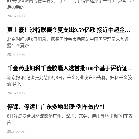
昨天有位济南的粉丝要买二手车，为了情怀选择了一台宝马Z4。70
后80后的
2023-09-08
真土豪！沙特联赛今夏支出9.59亿欧 接近中超金元
十年的一半
北京时间9月8日消息，据德国转会市场网站中国区管理员朱艺透
露：今夏沙
2023-09-08
千金药业妇科千金胶囊入选首批100个基于评价证据
的中药品种
新京报讯(记者张兆慧)9月8日，千金药业发布公告称，妇科千金胶
囊 片入
2023-09-08
停课、停运！广东多地出现“列车效应”！
8日凌晨受台风环流影响广州、深圳、东莞、佛山等地出现“列车效
应”...
2023-09-08