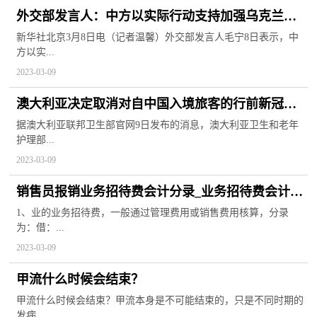
外交部发言人：中方以实际行动支持加强乌克兰核
设施安全 环球视点
新华社北京3月8日电（记者温馨）外交部发言人毛宁8日表示，中
方以实...
2023-03-09
澳大利亚决定取消对自中国入境旅客的行前新冠检
测要求|环球关注
据澳大利亚联邦卫生部官网9日发布的消息，澳大利亚卫生和老年
护理部...
2023-03-09
销售员报销业务招待费会计分录_业务招待费会计分
录
1、业的业务招待费，一般通过管理费用或销售费用核算，分录
为：借：...
2023-03-09
甲流什么时候会结束？
甲流什么时候会结束？甲流本身是不可能结束的，只是不同时期的
发病...