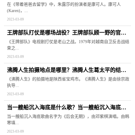
留学最后小栋和谁在一起？
在《带着爸爸去留学》中，朱露莎的扮演者是康可人。康可人
(Karen)，...
2023-03-09
王牌部队打仗是哪场战役？王牌部队顾一野的官配
是谁？
《王牌部队》电视剧打仗是老山之战。1979年对越南自卫反击战结
束之...
2023-03-09
沸腾人生拍摄地点是哪里？沸腾人生葛太平的结局
是什么？
《沸腾人生》的拍摄地是陕西省宝鸡市。《沸腾人生》是由徐宗政
执导...
2023-03-09
当一艘船沉入海底是什么歌？当一艘船沉入海底是
什么电影的歌曲？
当一艘船沉入海底歌曲名字为《后会无期》，由邓紫棋演唱。由韩
寒填...
2023-03-09