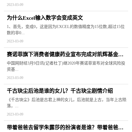
2023-03-09
为什么Excel输入数字会变成英文
1、首先，变成0，这是因为EXCEL的数值精度为15位数,超过15位
数的非0...
2023-03-09
赛诺菲旗下消费者健康药业宣布完成对凯辉基金旗
下消费共创基金战略投资
中国网财经3月9日讯(记者杜丁)继2020年赛诺菲宣布对全球风险投
资基...
2023-03-09
千古玦尘后池是谁的女儿？千古玦尘剧情介绍
《千古玦尘》后池是古君上神的女儿，后池就是上古，当年上古陨
落，...
2023-03-09
带着爸爸去留学朱露莎的扮演者是谁？带着爸爸去