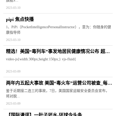
旗舰S...
2023-03-10
pipi 焦点快播
1、PiPi（PocketIntelligencePersonalInstructor），意为：你随身的健
康指导师
2023-03-10
精选！美国“毒列车”事发地居民健康情况公布 超七
成人出现头痛
video-js{width:300px;height:150px;} vjs-fluid{
2023-03-09
两年内五起大事故 美国“毒火车”运营公司被查_每日
热点
鉴于近期接二连三的事故，7日，美国国家运输安全委员会宣布，
将对脱...
2023-03-09
【国际漫评】一肚子坏水-环球今头条