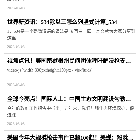
2023-03-08
世界新资讯：534除以三怎么列竖式计算_534
1、534是一个整数汉语的读法是:五百三十四。本文就为大家分享到
这里...
2023-03-08
视焦点讯！美国密歇根州民间团体呼吁解决枪支暴
力问题：我们厌倦了不断埋葬儿童
video-js{width:300px;height:150px;} vjs-fluid{
2023-03-08
全球今亮点！国际人士：中国生态文明建设勾勒出
美好未来
今年的政府工作报告中指出，五年来，我们加强生态环境保护，促
进绿...
2023-03-08
美国今年大规模枪击事件已超100起！美媒：难除的