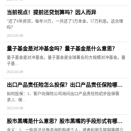
当前视点！提前还贷划算吗？因人而异
“还了6年房贷，每年10万，一共还了3万本金，57万利息。这合理
吗？
2023-03-09
量子基金是对冲基金吗？量子基金是什么意思？
量子基金是对冲基金。量子基金是全球著名的大规模对冲基金。量
子基...
2023-03-09
出口产品责任险怎么投保？出口产品责任保险哪家
保险公司最大？
如何投保：1、客户向保险公司询问出口产品责任险初步投保需
求;2、保...
2023-03-09
股市黑嘴是什么意思？股市黑嘴的手段形式有哪
些？
含义：1、一些非法证券咨询机构或个人，或者利用互联网等媒介