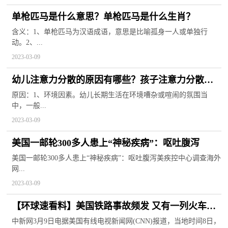
单枪匹马是什么意思？单枪匹马是什么生肖？
含义：1、单枪匹马为汉语成语，意思是比喻孤身一人或单独行
动。2、...
2023-03-09
幼儿注意力分散的原因有哪些？孩子注意力分散怎
么解决？
原因：1、环境因素。幼儿长期生活在环境嘈杂或喧闹的氛围当
中，一般...
2023-03-09
美国一邮轮300多人患上“神秘疾病”：呕吐腹泻
美国一邮轮300多人患上“神秘疾病”：呕吐腹泻美疾控中心调查海外
网...
2023-03-09
【环球速看料】美国铁路事故频发 又有一列火车脱
轨起火致3人伤
中新网3月9日电据美国有线电视新闻网(CNN)报道，当地时间8日，