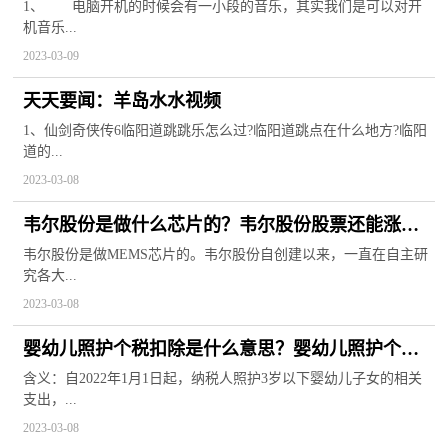
1、 电脑开机的时候会有一小段的音乐，其实我们是可以对开
机音乐...
2023-03-09
天天要闻：羊岛水水视频
1、仙剑奇侠传6临阳道跳跳乐怎么过?临阳道跳点在什么地方?临阳
道的...
2023-03-08
韦尔股份是做什么芯片的？韦尔股份股票还能涨起
来吗？
韦尔股份是做MEMS芯片的。韦尔股份自创建以来，一直在自主研
究各大...
2023-03-08
婴幼儿照护个税扣除是什么意思？婴幼儿照护个税
扣除申报方式
含义：自2022年1月1日起，纳税人照护3岁以下婴幼儿子女的相关
支出，...
2023-03-08