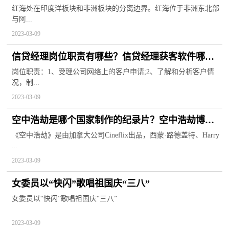
么颜色的？
红海处在印度洋板块和非洲板块的分离边界。红海位于非洲东北部
与阿...
2023-03-09
信贷经理岗位职责有哪些？信贷经理获客软件哪个
好用？
岗位职责：1、受理公司网络上的客户申请;2、了解和分析客户情
况，制...
2023-03-09
空中浩劫是哪个国家制作的纪录片？空中浩劫博南
是哪一集？
《空中浩劫》是由加拿大公司Cineflix出品，西蒙·路德盖特、Harry
...
2023-03-09
女委员以“快闪”歌唱祖国庆“三八”
女委员以“快闪”歌唱祖国庆“三八”
2023-03-09