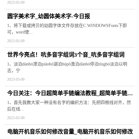
2023-03-09
圆字美术字_幼圆体美术字-今日报
1、将下载或拷贝的幼圆字体文件存放在C:WINDOWSFonts下即
可，word使...
2023-03-09
世界今亮点！吭多音字组词3个音_吭多音字组词
1、淡泊dànbó漂泊piāobó湖泊húpō澹泊dànbó停泊tíngbó淡泊以明
志，宁
2023-03-09
今日关注：今日超简单手链编法教程_超简单手链编
织方法
1、首先我教大家一种没有名字的编织方法：先把四根线对齐，然
后在线...
2023-03-09
电脑开机音乐如何修改音量_电脑开机音乐如何修改