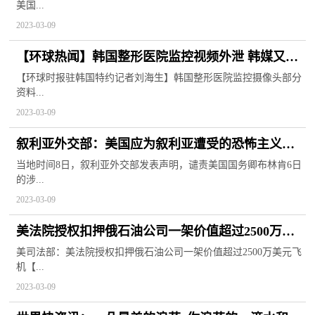
美国...
2023-03-09
【环球热闻】韩国整形医院监控视频外泄 韩媒又赖
上“中国摄像头”
【环球时报驻韩国特约记者刘海生】韩国整形医院监控摄像头部分
资料...
2023-03-09
叙利亚外交部：美国应为叙利亚遭受的恐怖主义战
争负责
当地时间8日，叙利亚外交部发表声明，谴责美国国务卿布林肯6日
的涉...
2023-03-09
美法院授权扣押俄石油公司一架价值超过2500万美
元飞机
美司法部：美法院授权扣押俄石油公司一架价值超过2500万美元飞
机【...
2023-03-09