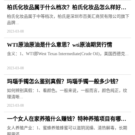
柏氏化妆品属于什么档次？柏氏化妆品怎么样好不
好？
柏氏化妆品属于中等档次，柏氏是深圳市百美汇商贸有限公司旗下
品牌...
2023-03-08
WTI原油原油是什么意思？wti原油期货行情
含义：1、WTI即West Texas Intermediate(Crude Oil)，美国西德克...
2023-03-08
玛瑙手镯怎么鉴别真假？玛瑙手镯一般多少钱？
如何辨别真假：1、看颜色。一般来说，一般而言，颜色纯正，纹
理清晰...
2023-03-08
一个女人在家养殖什么赚钱？特种养殖项目有哪
些？
女人养殖产业：1、蜜蜂养殖蜂蜜可以滋阴润燥、清热解毒，长期
服用还...