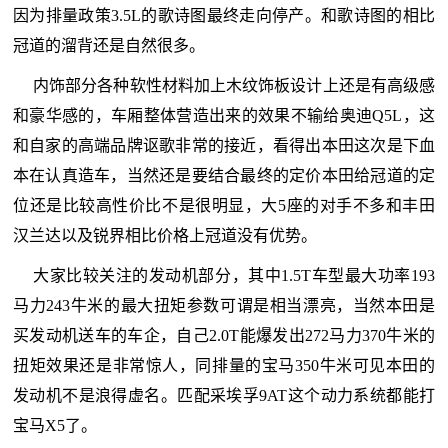
因为排量政策3.5L的歌诗图最终走向停产。和歌诗图的相比
冠道的溜背还是自然很多。
内饰部分各种软性材料加上木纹饰板设计上还是有高级感
和豪华感的，车厢整体营造出来的效果不输给奥迪Q5L，这
和自家的高端品牌讴歌非常的接近，看得出本田这次是下血
本在认真造车，当然还是要结合最终的定价本田给冠道的定
位还是比较高性价比不是很明显，大5座的对手不多和丰田
汉兰达以及锐界相比价格上冠道没有优势。
大家比较关注的发动机部分，其中1.5T车型最大功率193
马力243牛米的最大扭矩参数可谓是相当漂亮，当然本田是
买发动机送车的车企，自己2.0T能爆发出272马力370牛米的
扭矩效果还是非常惊人，同排量的宝马350牛米可见本田的
发动机不是浪得虚名。匹配采埃孚9AT这个动力系统都能打
宝马X5了。