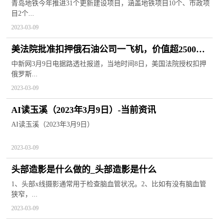
目10个、市政项目2个、TOD开发项目19个
青岛地铁今年推进31个更新建设项目，涵盖地铁项目10个、市政项
目2个...
2023-03-09
美法院批准扣押俄石油公司一飞机，价值超2500万
美元
中新网3月9日电据路透社报道，当地时间8日，美国法院授权扣押
俄罗斯...
2023-03-09
AI读玉溪（2023年3月9日）-当前资讯
AI读玉溪（2023年3月9日）
2023-03-09
头部造影是什么做的_头部造影是什么
1、头部x线摄影通常用于检查脑血管状况。2、比如有没有脑血管
狭窄，...
2023-03-09