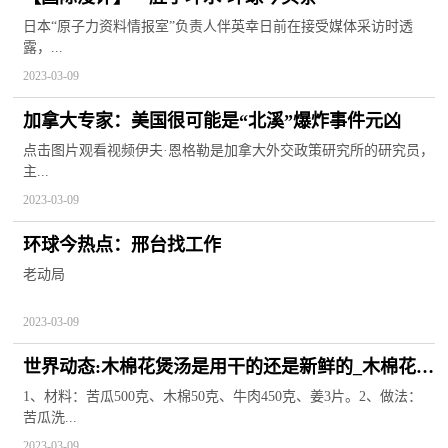
日本“原子力资料情报室”负责人伴英幸日前在接受媒体采访时透
露，...
2023-03-09
加拿大专家：美国很可能是“北溪”爆炸事件元凶
点击图片观看视频伊夫·恩格勒是加拿大外交政策研究所的研究员，
主...
2023-03-09
环球今热点：邢台找工作
老动局
2023-03-09
世界动态:木棉花煲汤是用干的还是新鲜的_木棉花煲
汤
1、材料：苦瓜500克、木棉50克、牛肉450克、姜3片。2、做法：
苦瓜洗...
2023-03-09