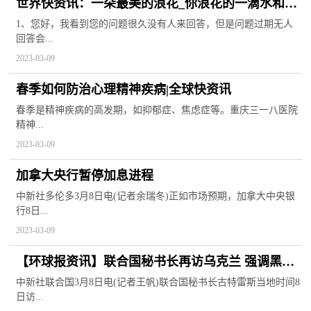
世界快资讯：一朵最美的浪花_你浪花的一滴水和最
耀眼的花
1、您好，我看到您的问题很久没有人来回答，但是问题过期无人
回答会...
2023-03-09
春季如何防治心理精神疾病|全球快资讯
春季是精神疾病的高发期，如抑郁症、焦虑症等。重庆三一八医院
精神...
2023-03-09
加拿大央行暂停加息进程
中新社多伦多3月8日电(记者余瑞冬)正如市场预期，加拿大中央银
行8日...
2023-03-09
【环球报资讯】联合国秘书长再访乌克兰 强调黑海
粮食倡议需继续延期
中新社联合国3月8日电(记者王帆)联合国秘书长古特雷斯当地时间8
日访...