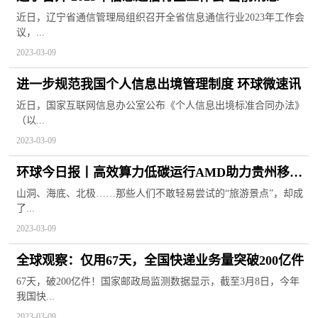
近日，辽宁省通信管理局组织召开全省信息通信行业2023年工作会
议，...
2023-03-09
进一步规范我国个人信息出境管理制度 环球微速讯
近日，国家互联网信息办公室公布《个人信息出境标准合同办法》
（以...
2023-03-09
环球今日报丨高效算力低碳运行AMD助力贵州移动
构建未来数据中心
山洞、海底、北极……那些人们不敢轻易尝试的“旅游景点”，却成
了...
2023-03-09
全球观察：仅用67天，全国快递业务量突破200亿件
67天，破200亿件！国家邮政局监测数据显示，截至3月8日，今年
我国快...
2023-03-09