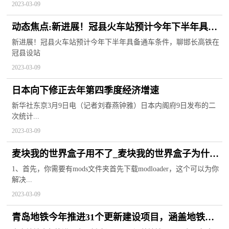
2023-03-09
动态焦点:新进展！冠县火车站预计今年下半年具备
通车条件，聊邯长高铁在冠县设站
新进展！冠县火车站预计今年下半年具备通车条件，聊邯长高铁在
冠县设站
2023-03-09
日本向下修正去年第四季度经济增速
新华社东京3月9日电（记者刘春燕钟雅）日本内阁府9日发布的二
次统计...
2023-03-09
麦块我的世界盒子用不了_麦块我的世界盒子为什么
玩不了mod|今日快讯
1、首先，你需要有mods文件夹首先下载modloader，这个可以为你
解决...
2023-03-09
青岛地铁今年推进31个更新建设项目，涵盖地铁项