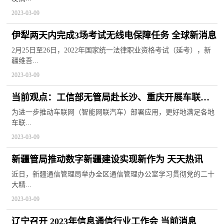
2023-03-09
伊犁两天内完成3场考试无线电保障任务 全球新消息
2月25日至26日，2022年国家统一法律职业资格考试（延考），新
疆维吾...
2023-03-09
当前观点：工信部无管局赴长沙、重庆开展车联网
（智能网联汽车）无线电频率使用专题调研
为进一步推动车联网（智能网联汽车）部署应用，更好地满足各地
车联...
2023-03-09
新疆管局推动数字新疆建设实现新作为 天天热讯
近日，新疆通信管理局举办全区通信管理办公室学习贯彻党的二十
大精...
2023-03-09
辽宁召开 2023年信息通信行业工作会 当前消息