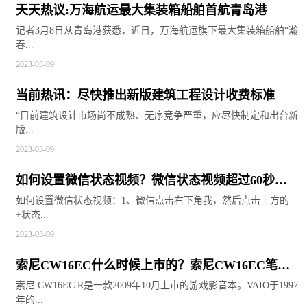
天天热议:万海航运最大集装箱船舶首航青岛港
记者3月8日从青岛港获悉，近日，万海航运旗下最大集装箱船舶“瀚
春...
2023-03-09
当前热讯：尽快推出新版建筑工程设计收费标准
“目前建筑设计市场尚不成熟、无序竞争严重，应尽快制定和出台新
版...
2023-03-09
如何设置微信状态视频？微信状态视频超过60秒的
怎么发？
如何设置微信状态视频：1、微信点击右下角我，然后点击上方的
+状态...
2023-03-09
索尼CW16EC什么时候上市的？索尼CW16EC笔记
本电脑参数
索尼 CW16EC R是一款2009年10月上市的游戏影音本。VAIO于1997
年的...