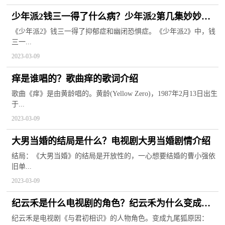
少年派2钱三一得了什么病？少年派2第几集妙妙和
三一在一起？
《少年派2》钱三一得了抑郁症和幽闭恐惧症。《少年派2》中，钱
三一...
2023-03-09
痒是谁唱的？歌曲痒的歌词介绍
歌曲《痒》是由黄龄唱的。黄龄(Yellow Zero)，1987年2月13日出生
于...
2023-03-09
大男当婚的结局是什么？电视剧大男当婚剧情介绍
结局：《大男当婚》的结局是开放性的，一心想要结婚的曹小强依
旧单...
2023-03-09
纪云禾是什么电视剧的角色？纪云禾为什么变成九
尾狐？
纪云禾是电视剧《与君初相识》的人物角色。变成九尾狐原因：