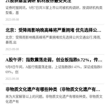
21股获基金调研 航材股份最受关注
证券时报网讯，9月7日共31家上市公司被机构调研，按调研机构类
型看，基
2023-09-08
北京：受降雨影响晚高峰将严重拥堵 优先选择公共
交通出行
北京：受降雨影响晚高峰将严重拥堵优先选择公共交通出行,降雨,
暴雨,出
2023-09-08
A股午评：指数震荡走弱，创业板指跌0.72%，传媒
游戏等板块下挫，光刻胶 卫星导航等概念股拉升
9月8日午间，A股行情震荡走弱，上证指数跌0 43%，深证成指跌0
69%，创
2023-09-08
非物质文化遗产有哪些种类（非物质文化遗产有哪
些）
来为大家解答以上的问题。非物质文化遗产有哪些种类，非物质文
化遗产有