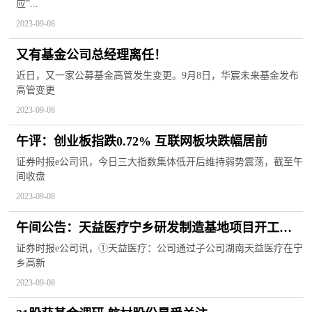
应”...
2023-09-08
又有基金公司总经理离任！
近日，又一家公募基金高管发生变更。9月8日，华宸未来基金发布
高管变更
2023-09-08
午评：创业板指跌0.72% 互联网板块跌幅居前
证券时报e公司讯，今日三大指数集体低开后维持弱势震荡，截至午
间收盘
2023-09-08
午间公告：天益医疗宁乡研发制造基地项目开工奠
基
证券时报e公司讯，①天益医疗：公司通过子公司湖南天益医疗在宁
乡高新
2023-09-08