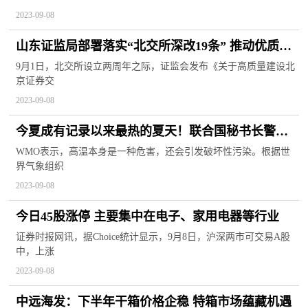
2023-09-08
山东证监局部署落实“北交所深改19条” 推动优质中
小企业加快“向北”进程
9月1日，北交所设立两周年之际，证监会发布《关于高质量建设北
京证券交
2023-09-08
今夏成有记录以来最热的夏天！联合国秘书长警
告：气候崩溃已开始
WMO表示，高温本身是一种危害，还会引发破坏性污染。根据世
界气象组织
2023-09-08
今日45股涨停 主要集中在电子、家用电器等行业
证券时报网讯，据Choice统计显示，9月8日，沪深两市可交易A股
中，上涨
2023-09-08
中远海发：下半年干箱价格企稳 特箱市场蕴藏机遇