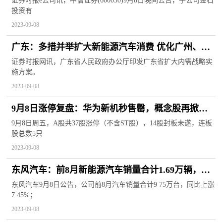
证券时报e公司讯，中信证券(600030)9月8日晚间公告，子公司金石
投资有
2023-09-08
广东：多措并举扩大新能源汽车消费 优化广州、深
圳汽车限购政策
证券时报网讯，广东省人民政府办公厅印发广东省扩大内需战略实
施方案。
2023-09-08
​9月8日涨停复盘：华为新机秒售罄，概念股再掀涨
停潮！光刻胶、光刻机、卫星通信纷纷爆发
9月8日周五，A股共37股涨停（不含ST股），14股封板未遂，连板
股总数5只
2023-09-08
东风汽车：前8月新能源汽车销量合计1.69万辆，同
比上涨35.96%
东风汽车9月8日公告，公司前8月汽车销量合计9 75万台，同比上涨
7 45%；
2023-09-08