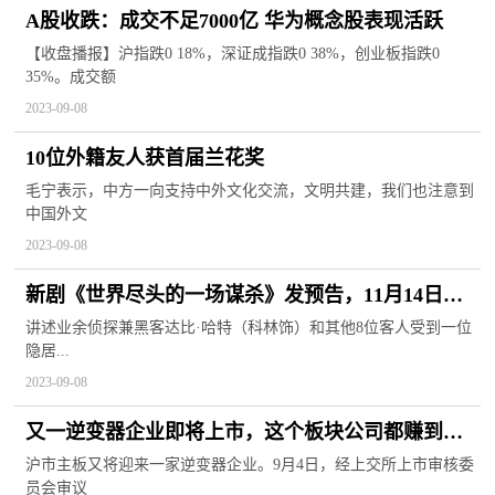
A股收跌：成交不足7000亿 华为概念股表现活跃
【收盘播报】沪指跌0 18%，深证成指跌0 38%，创业板指跌0
35%。成交额
2023-09-08
10位外籍友人获首届兰花奖
毛宁表示，中方一向支持中外文化交流，文明共建，我们也注意到
中国外文
2023-09-08
新剧《世界尽头的一场谋杀》发预告，11月14日开
播
讲述业余侦探兼黑客达比·哈特（科林饰）和其他8位客人受到一位
隐居...
2023-09-08
又一逆变器企业即将上市，这个板块公司都赚到钱
了吗？
沪市主板又将迎来一家逆变器企业。9月4日，经上交所上市审核委
员会审议