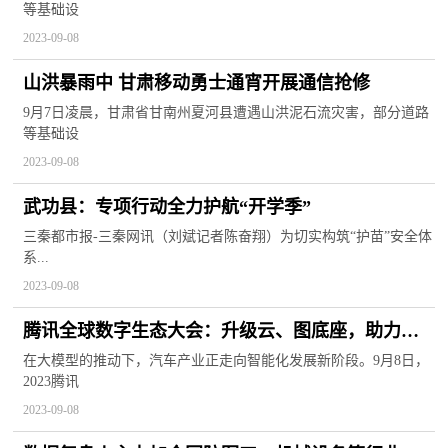
等基础设
2023-09-08
山洪暴雨中 甘肃移动勇士通宵开展通信抢修
9月7日凌晨，甘肃省甘南州夏河县遭遇山洪泥石流灾害，部分道路
等基础设
2023-09-08
武功县：专项行动全力护航“开学季”
三秦都市报-三秦网讯（刘斌记者陈奋翔）为切实构筑“护苗”安全体
系...
2023-09-08
腾讯全球数字生态大会：升级云、图底座，助力汽
车“新智能”发展
在大模型的推动下，汽车产业正走向智能化发展新阶段。9月8日，
2023腾讯
2023-09-08