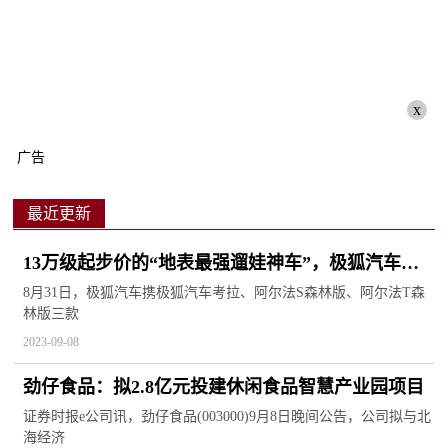
x
广告
最近更新
13万级起步价的“地表最强遛娃神车”，极狐汽车考
拉真香！
8月31日，极狐汽车携极狐汽车考拉、阿尔法S森林版、阿尔法T森
林版三款
2023-09-08
劲仔食品：拟2.8亿元投建休闲食品智慧产业园项目
证券时报e公司讯，劲仔食品(003000)9月8日晚间公告，公司拟与北
海经济