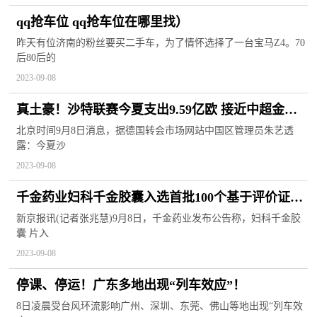
qq抢车位 qq抢车位在哪里找）
昨天有位济南的粉丝要买二手车，为了情怀选择了一台宝马Z4。70
后80后的
2023-09-08
真土豪！沙特联赛今夏支出9.59亿欧 接近中超金元
十年的一半
北京时间9月8日消息，据德国转会市场网站中国区管理员朱艺透
露：今夏沙
2023-09-08
千金药业妇科千金胶囊入选首批100个基于评价证据
的中药品种
新京报讯(记者张兆慧)9月8日，千金药业发布公告称，妇科千金胶
囊 片入
2023-09-08
停课、停运！广东多地出现“列车效应”！
8日凌晨受台风环流影响广州、深圳、东莞、佛山等地出现“列车效