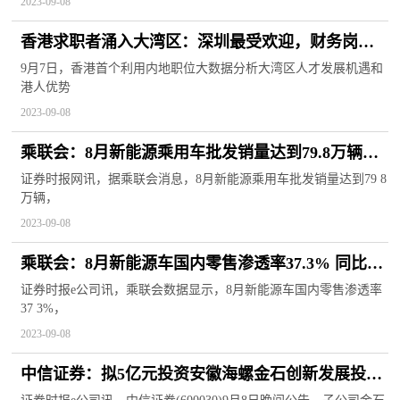
2023-09-08
香港求职者涌入大湾区：深圳最受欢迎，财务岗投
递量第一
9月7日，香港首个利用内地职位大数据分析大湾区人才发展机遇和
港人优势
2023-09-08
乘联会：8月新能源乘用车批发销量达到79.8万辆，
同比增长25.6%
证券时报网讯，据乘联会消息，8月新能源乘用车批发销量达到79 8
万辆，
2023-09-08
乘联会：8月新能源车国内零售渗透率37.3% 同比提
升9个百分点
证券时报e公司讯，乘联会数据显示，8月新能源车国内零售渗透率
37 3%，
2023-09-08
中信证券：拟5亿元投资安徽海螺金石创新发展投资
基金合伙企业（有限合伙）