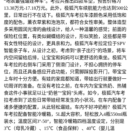
“地表最强遛娃神车”。考拉共推出四款车型，预售价格为
13.38万元-17.18万元。此外，极狐汽车续航能力也达到500公
里，日常出行不在话下。极狐汽车考拉车漆颜色采用低饱和
度的配色，薰衣草紫和泡泡灰，都符合女性审美。整体造型
多采用圆润光滑的曲线设计，给人一种温馨的感觉；前面的
保险杠位置，有类似蝴蝶结的设计，形似笑脸，这些都是带
有女性特征的设计，更具亲和力。极狐汽车考拉定位于SPV
智能亲子车，从设计之初，考虑到“亲子出行”的场景，将车
内空间留给后排，让宝宝和妈妈可以更舒适的乘坐。极狐汽
车考拉的右侧车门采用了侧滑门设计，不担心拥挤的停车
位，而且还具备感应开启功能，只需脚踩投影开门，带宝宝
上车时十分方便。有娃的家庭都知道，带娃出行就要做好一
切周详的准备。在没有考拉之前，在车内为宝宝热奶、热辅
食这件小事就足以让“奶爸”“宝妈”头疼。如今，极狐汽车考
拉考虑到了这些日常带娃经常发生的小状况。在车内配备了
诸多便捷的配置，从此轻松遛娃。车内不好冲奶粉？极狐汽
车考拉配备智能冷暖箱，5L超大容积，轻松放入4瓶550ml瓶
装水；温度区间3°-50°，智能冷暖箱四档温度设定，分别是
3℃（母乳冷藏）、15℃（食品保鲜）、40℃（婴儿温