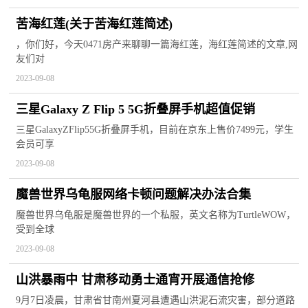
苦海红莲(关于苦海红莲简述)
，你们好，今天0471房产来聊聊一篇海红莲，海红莲简述的文章,网
友们对
2023-09-08
三星Galaxy Z Flip 5 5G折叠屏手机超值促销
三星GalaxyZFlip55G折叠屏手机，目前在京东上售价7499元，学生
会员可享
2023-09-08
魔兽世界乌龟服网络卡顿问题解决办法合集
魔兽世界乌龟服是魔兽世界的一个私服，英文名称为TurtleWOW，
受到全球
2023-09-08
山洪暴雨中 甘肃移动勇士通宵开展通信抢修
9月7日凌晨，甘肃省甘南州夏河县遭遇山洪泥石流灾害，部分道路