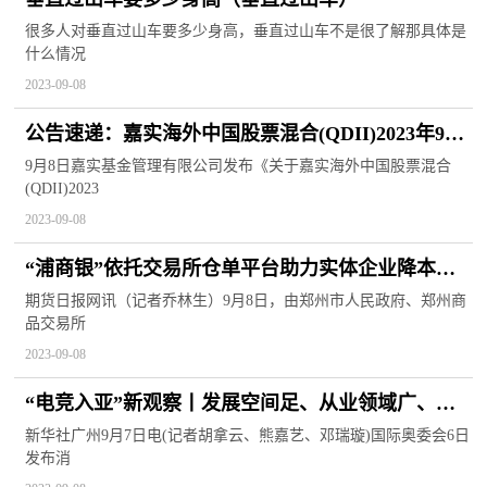
很多人对垂直过山车要多少身高，垂直过山车不是很了解那具体是
什么情况
2023-09-08
公告速递：嘉实海外中国股票混合(QDII)2023年9月
8日暂停申购、赎回及定投业务
9月8日嘉实基金管理有限公司发布《关于嘉实海外中国股票混合
(QDII)2023
2023-09-08
“浦商银”依托交易所仓单平台助力实体企业降本增
效
期货日报网讯（记者乔林生）9月8日，由郑州市人民政府、郑州商
品交易所
2023-09-08
“电竞入亚”新观察丨发展空间足、从业领域广、人
才需求大
新华社广州9月7日电(记者胡拿云、熊嘉艺、邓瑞璇)国际奥委会6日
发布消