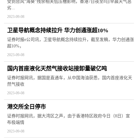
最高纪录
受到台风“海葵”残余相关低压槽影响，香港7日夜至8日早晨天气恶
劣...
2023-09-08
卫星导航概念持续拉升 华力创通涨超10%
证券时报e公司讯，卫星导航概念持续拉升，截至发稿，华力创通涨
超10%，
2023-09-08
国内首座液化天然气接收站接卸量破亿吨
证券时报网讯，据国是直通车，从中国海油获悉，国内首座液化天
然气接收
2023-09-08
港交所全日停市
证券时报网讯，据大湾区之声，由于香港特区政府今日（8日）宣
布极端情
2023-09-08