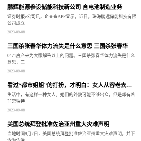
鹏辉能源参设储能科技新公司 含电池制造业务
证券时报e公司讯，企查查APP显示，近日，珠海鹏远储能科技有限
公司成立
2023-09-08
三国杀张春华体力流失是什么意思 三国杀张春华
0471房产来为大家解答以上的问题。三国杀张春华体力流失是什么
意思，三
2023-09-08
看过“都市姐姐”的打扮，才明白：女人从容老去，
比装嫩更迷人！
生活中，有这样一种女人。她们的外貌可能不够出众，但是却有着
非常独特
2023-09-08
美国总统拜登批准佐治亚州重大灾难声明
当地时间9月7日，美国总统拜登批准佐治亚州重大灾难声明，并下
令为佐治