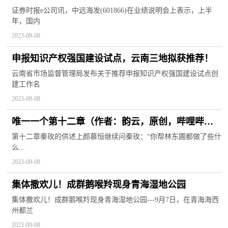
证券时报e公司讯，中远海发(601866)在业绩说明会上表示，上半
年，国内
2023-09-08
申报知识产权强国建设试点，云南三地拟获推荐！
云南省市场监督管理局发布关于推荐申报知识产权强国建设试点创
建工作名
2023-09-08
唯一一个第十二章（作者：韵云，原创，哔哩哔哩
独家首发，轻推理，纯爱，长篇）
第十二章秦玫的供述上颜慕恒继续问秦玫：“你帮林东圃都做了些什
么...
2023-09-08
集体撒欢儿！成群鹅喉羚现身青海湿地公园
集体撒欢儿！成群鹅喉羚现身青海湿地公园---9月7日，在青海海西
州都兰
2023-09-08