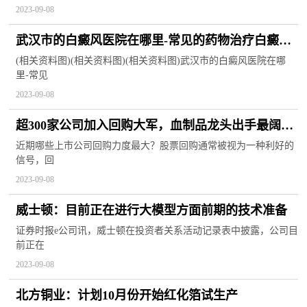
2023-09-08
武汉市的白癜风医院在哪里-常见的药物治疗白癜风
的方法有什么
(相关资料图)(相关资料图)(相关资料图)武汉市的白癜风医院在哪
里-常见
2023-09-08
超300家公司加入回购大军，血制品龙头出手最阔！
两路资金潜伏这些股
近期哪些上市公司回购力度最大？股票回购通常被视为一种利好的
信号，回
2023-09-08
威士顿：目前正在进行大模型方面前期的技术准备
证券时报e公司讯，威士顿在投资者关系活动记录表中披露，公司目
前正在
2023-09-08
北方铜业：计划10月份开始红化箔试生产