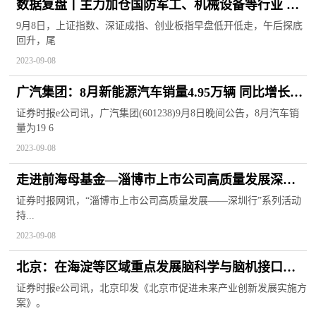
数据复盘丨主力加仓国防军工、机械设备等行业 龙
虎榜机构抢筹跃岭股份、威力传动等
9月8日，上证指数、深证成指、创业板指早盘低开低走，午后探底
回升，尾
2023-09-08
广汽集团：8月新能源汽车销量4.95万辆 同比增长
62.68%
证券时报e公司讯，广汽集团(601238)9月8日晚间公告，8月汽车销
量为19 6
2023-09-08
走进前海母基金—淄博市上市公司高质量发展深圳
行团队向头部机构取经
证券时报网讯，“淄博市上市公司高质量发展——深圳行”系列活动
持...
2023-09-08
北京：在海淀等区域重点发展脑科学与脑机接口等
细分产业
证券时报e公司讯，北京印发《北京市促进未来产业创新发展实施方
案》。