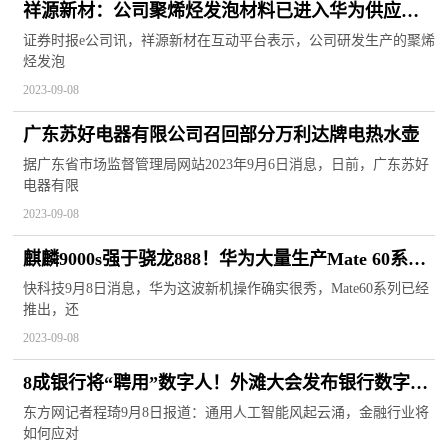
祥源新材：公司聚烯烃发泡材料已进入华为供应链
体系中
证券时报e公司讯，祥源新材在互动平台表示，公司研发生产的聚烯
烃发泡
2023-09-08
广东苏好电器有限公司召回部分万利达牌电热水壶
据广东省市场监督管理局网站2023年9月6日消息，日前，广东苏好
电器有限
2023-09-08
麒麟9000s强于骁龙888！华为大量生产Mate 60系
列、X5：芯片下单千万级
快科技9月8日消息，华为这波新机操作确实很秀，Mate60系列已经
推出，还
2023-09-08
8成银行将“聘用”数字人！外滩大会发布银行数字科
技五大趋势，3个与AI有关
东方网记者程琦9月8日报道：通用人工智能风起云涌，金融行业将
如何应对