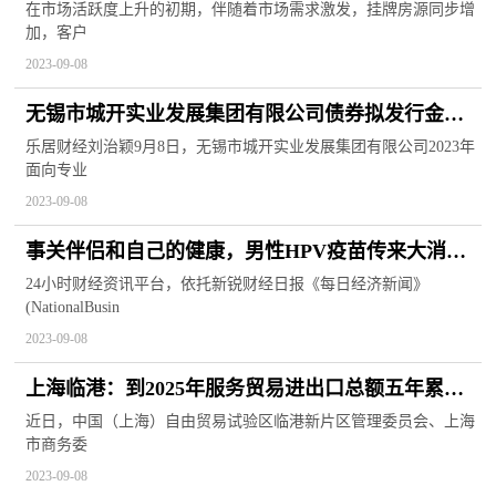
在市场活跃度上升的初期，伴随着市场需求激发，挂牌房源同步增
加，客户
2023-09-08
无锡市城开实业发展集团有限公司债券拟发行金额
为20亿元
乐居财经刘治颖9月8日，无锡市城开实业发展集团有限公司2023年
面向专业
2023-09-08
事关伴侣和自己的健康，男性HPV疫苗传来大消
息！世卫组织刊文：全球近1/3男性受影响
24小时财经资讯平台，依托新锐财经日报《每日经济新闻》
(NationalBusin
2023-09-08
上海临港：到2025年服务贸易进出口总额五年累计
达2000亿元
近日，中国（上海）自由贸易试验区临港新片区管理委员会、上海
市商务委
2023-09-08