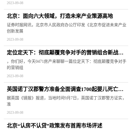
2023-09-08
北京：面向六大领域，打造未来产业策源高地
证券时报网讯，北京市人民政府办公厅印发《北京市促进未来产业
创新发展
2023-09-08
定位定天下：彻底颠覆竞争对手的营销组合新战略
(关于定位定天下：彻底颠覆竞争对手的营销组合新
，你们好，今天0471房产来聊聊一篇位定天下：彻底颠覆竞争对手
的营销组
战略简述)
2023-09-08
英国诺丁汉郡警方准备全面调查1700起婴儿死亡事
件
据英国《镜报》报道，当地时间9月7日，英国诺丁汉郡警方证实，
准
2023-09-08
北京“认房不认贷”政策发布首周市场评述