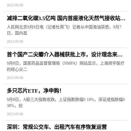
2023-09-08
减排二氧化碳3.5亿吨 国内首座液化天然气接收站接
卸量突破亿吨
人民网北京9月8日电（记者杜燕飞）记者从中国海油获悉，9月7
日，国内首
2023-09-08
首个国产二尖瓣介入器械获批上市，设计理念来自
上海中山医院团队
9月8日，国家药品监督管理局（NMPA）网站显示，上海捍宇医疗
的经心尖二
2023-09-08
多只芯片ETF，净申购！
9月8日，A股三大指数收跌。上证指数跌幅0 18%，深证成指跌幅0
38%，创
2023-09-08
深圳：常规公交车、出租汽车有序恢复运营