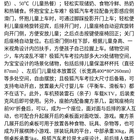
奶）、50℃（儿童热餐）；轻松实现储奶、食物冷鲜、热奶
和热辅食。怀抱宝宝上车难？极狐汽车考拉配备光影感应侧
滑门，怀抱儿童上车时，可通过脚踩投影开门上车；轻松便
利儿童座椅旋转迎宾，后排开门时，儿童座椅自动迎宾旋转
向开门侧，方便安放儿童；之后点击按键使座椅回正；关门
后座椅自动复位。右后滑门侧B柱下部，根据儿童身高、一
米视角设计内凹扶手，方便孩子自己拉握上车。储物空间
少，车内凌乱不堪？极狐汽车考拉内部多大29处储物空间，
为宝宝设计的场景化储物，包括后排儿童保温杯杯托（直径
87mm）、左后门儿童绘本放置区（长宽高400*80*260mm）
等多处空间，自由摆放；且极狐汽车考拉大尺寸后备箱，可
支持电动开启，放置最大尺寸婴儿车（平衡车、滑板车）都
不在话下。此外，车机预装雷石（亲子）车载KTV，后装麦
克风后即可使用。另外，座舱内配备魔方茶几，副驾座椅向
前90°折叠后，可以，成为一个座位，面对面与后排的家人互
动，也可配合升起展开后的桌板面对面吃饭、游戏。魔方茶
几展开后的桌板可用于放置各种食物、玩具、杂物等，也可
成为开展棋牌小游戏、拼装玩具的平台，中部承重30kg，两
侧桌板承重5kg。极狐汽车考拉是大4座设计，前后排人体距