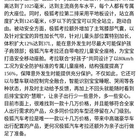
离达到了1025毫米，达到主流商务车水平，每个人都有专属
的大座位。同时，极狐考拉第二排采用平地板设计，站立高
度扩大到1245毫米，6岁以下的宝宝可以完全站立，跑动自
由。被动安全方面，极狐考拉额外增加了主驾膝部气囊，以
及针对宝宝的异性加长气帘，针对儿童头部位置特别加长，
体积扩大12%达到37L，能在意外发生时尽最大可能保护孩
子肩颈部；极狐汽车考拉还自带电控儿童安全座椅，为宝宝
打造安全移动座舱。考拉联合“好孩子”共同设计了以80km/h
工况为安全防护标准的专属儿童座椅，结构强度提高了
156%，保障意外发生时能提供充分保护。不仅如此，它还可
以与整车联动控制完全融合，智能识别宝宝睡眠、哭闹等各
种状态，并及时主动给予反馈，再加上不回头就能随时看到
后排宝宝的“慧眼”，让亲子出行少一些意外，多一些安心。
目前市面上，很难找到一款十几万价格，并且能够符合全家
人出行需求的产品，众多同价位的车型还停留在入门级别。
极狐汽车考拉是唯一一款以十几万价格，带来中高端豪华车
出行配置的产品，更何况极狐汽车考拉还额外为亲子出行做
足了准备。