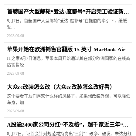
首艘国产大型邮轮“爱达·魔都号”开启完工验证新航
程
9月7日，首艘国产大型邮轮“爱达·魔都号”在拖船的牵引下，缓缓
驶...
2023-09-08
苹果开始在欧洲销售官翻版 15 英寸 MacBook Air
IT之家9月7日消息，苹果本周开始通过其在部分欧洲国家的在线商
店销售经
2023-09-08
大众cc改装怎么改（大众cc改装怎么改好看）
这个要看车友们喜欢什么样的风格了，如果想改装外观，可以降低
车身，加
2023-09-08
A股逾2400家公司分红“不及格”，超千家近三年“一
毛不拔”
8月27日，证监会针对规范减持亮出“三剑”：破净、破发、未达分红