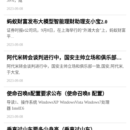
39%，成
2023-09-08
蚂蚁财富发布大模型智能理财助理支小宝2.0
证券时报e公司讯，9月8日，在上海举行的“外滩大会”上，蚂蚁财富
平...
2023-09-08
阿代米转会谈判进行中，国安主帅立场和俱乐部一
致
阿代米转会谈判进行中，国安主帅立场和俱乐部一致,国安,阿代米,
于大宝,
2023-09-08
使命召唤8配置要求公布（使命召唤8 配置）
导读1、操作系统 WindowsXP WindowsVista Windows7处理
器 IntelE6
2023-09-08
垂直过山车要多少身高（垂直过山车）